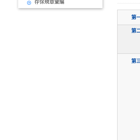
存保規章彙編
第
第
第