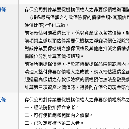
四條
存保公司對停業要保機構債權人之非要保債權辦理
(超過最高保額之存款保險標的債權金額×其預估
獲償比率)×墊付成數。
前項預估可能獲償比率，係以資產除以各該債權，
前項資產係以預估停業要保機構之淨變現價值減除
對該停業要保機構之擔保債權及其他應扣減之債權
償順位分別計算其債權總額。
前項所稱擔保債權，指於該債權擔保品價值範圍內
清理人墊付非要保債權人之成數，應以預估獲償金
超過最高保額之存款保險標的債權預估無法全數受
計算第三項資產之價值時，得參酌存保公司現金賠
五條
存保公司對停業要保機構債權人之非要保債權所為
一、經法院發扣押命令者。
二、可行使抵銷權範圍內之債權。
三、已設定質權予第三人者。