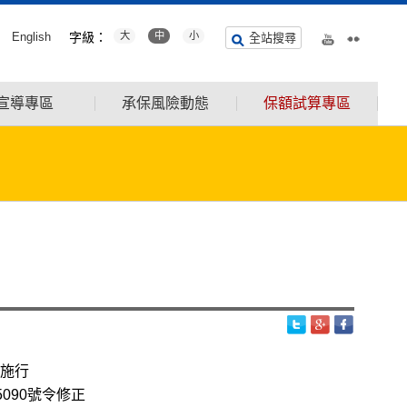
English
字級：
大
中
小
全站搜尋
宣導專區
承保風險動態
保額試算專區
告施行
090號令修正