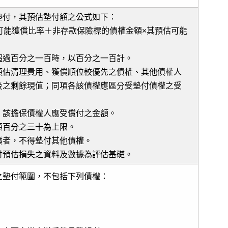
墊付，其預估墊付額之公式如下：
可能獲償比率＋非存款保險標的債權金額×其預估可能
超過百分之一百時，以百分之一百計。
預估清理費用、獲償順位較優先之債權、其他債權人
後之剩餘現值；同項各該債權應區分受墊付債權之受
，該擔保債權人應受償付之金額。
額百分之三十為上限。
償者，不得墊付其他債權。
付預估損失之資料及數據為評估基礎。
之墊付範圍，不包括下列債權：