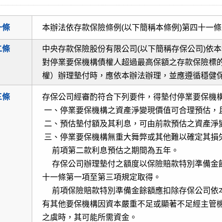
一條
本辦法依存款保險條例(以下簡稱本條例)第四十一
二條
中央存款保險股份有限公司(以下簡稱存保公司)依
對停業要保機構債權人超過最高保額之存款保險標
權）辦理墊付時，應依本辦法辦理，並應遵循穩健
三條
存保公司經審酌符合下列要件，得墊付停業要保機
一、停業要保機構之資產淨變現價值可合理預估，
二、預估墊付額及其利息，可由前款預估之資產淨
三、停業要保機構無重大舞弊或其他難以確定其損
前項第二款利息預估之期間為五年。
存保公司辦理墊付之額度以保險賠款特別準備金餘
十一條第一項至第三項規定取得。
前項保險賠款特別準備金餘額應扣除存保公司依本
有其他要保機構因資本嚴重不足或顯著不足經主管
之虞時，其可能所需資金。