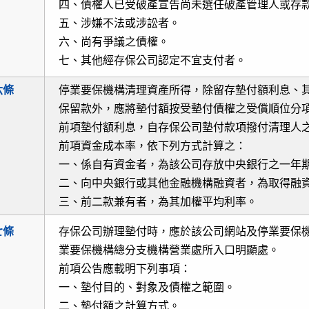
四、債權人已受破產宣告尚未選任破產管理人或存
五、涉嫌不法或涉訟者。
六、尚有爭議之債權。
七、其他經存保公司認定不宜支付者。
六條
停業要保機構清理資產所得，除留存墊付額利息、
保留款外，應將墊付額按受墊付債權之受償順位分
前項墊付額利息，自存保公司墊付款項撥付清理人
前項資金成本率，依下列方式計算之：
一、係自有資金者，為該公司存放中央銀行之一年
二、向中央銀行或其他金融機構融資者，為取得融
三、前二款兼有者，為其加權平均利率。
七條
存保公司辦理墊付時，應於該公司網站及停業要保
業要保機構總分支機構營業處所入口明顯處。
前項公告應載明下列事項：
一、墊付目的、對象及債權之範圍。
二、墊付額之計算方式。