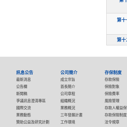
第
第十
第十
:::
訊息公告
公司簡介
存保制度
最新消息
成立宗旨
存款保險
公告欄
首長簡介
保險對象
新聞稿
公司章程
保險費率
爭議訊息澄清專區
組織概況
風險管理
國際交流
業務概況
存款人權益保
業務動態
三年發展計畫
存款保險制度
贊助公益及研究計劃
工作環境
法令規章