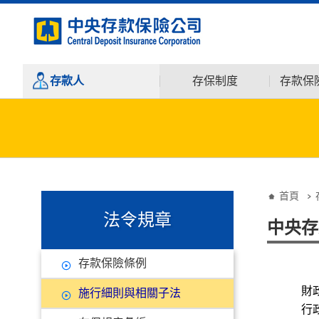
:::
跳到主要內容
存款人
存保制度
存款保
:::
:::
首頁
法令規章
中央存
存款保險條例
財
施行細則與相關子法
行