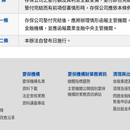
十條
存保公司之墊付額及其利息全數受償，墊付即告完
墊付完結而有前項但書情形時，存保公司應依本條
一條
存保公司墊付完結後，應將辦理情形函報主管機關
金融機構，並應函報農業金融中央主管機關。
二條
本辦法自發布日施行。
要保機構
要保機構財業務資訊
清理與
要保機構名單
總體指標趨勢
金融重建
資料下載
主管機關公開個別要保
清理及接
機構財業務資訊網站
法定查核業務
問題金融
售後申訴
資料講義專區
鳳信股金
障
改進沿革