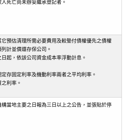
款人死亡尚未辦妥繼承登記者。
其它預估清理所需必要費用及較墊付債權優先之債權
項列計並償還存保公司。
之日起，依該公司資金成本率浮動計息。
期定存固定利率及機動利率兩者之平均利率。
資之利率。
機構當地主要之日報為三日以上之公告，並張貼於停