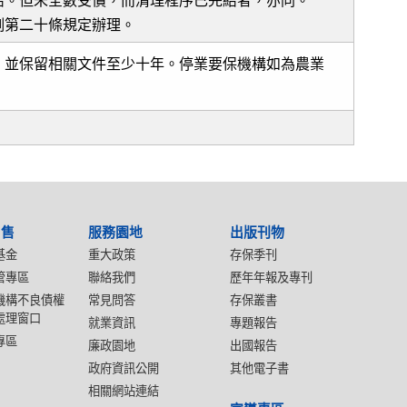
結。但未全數受償，而清理程序已完結者，亦同。
例第二十條規定辦理。
，並保留相關文件至少十年。停業要保機構如為農業
出售
服務園地
出版刊物
基金
重大政策
存保季刊
管專區
聯絡我們
歷年年報及專刊
機構不良債權
常見問答
存保叢書
處理窗口
就業資訊
專題報告
專區
廉政園地
出國報告
政府資訊公開
其他電子書
相關網站連結