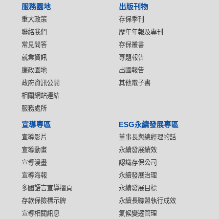
服務園地
出版刊物
重大政策
存保季刊
聯絡我們
歷年年報及專刊
常見問答
存保叢書
就業資訊
專題報告
廉政園地
出國報告
政府資訊公開
其他電子書
相關網站連結
服務處所
宣導專區
ESG永續發展專區
宣導影片
董事長與總經理的話
宣導動畫
永續發展績效
宣導漫畫
認識存保公司
宣導海報
永續發展治理
多國語言宣導摺頁
永續發展目標
存款保險標示牌
永續長聯盟執行成效
宣導相關訊息
氣候變遷管理