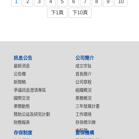
1
2
3
4
5
6
7
8
9
10
下1頁
下10頁
:::
訊息公告
公司簡介
最新消息
成立宗旨
公告欄
首長簡介
新聞稿
公司章程
爭議訊息澄清專區
組織概況
國際交流
業務概況
業務動態
三年發展計畫
贊助公益及研究計劃
工作環境
財務報表
存保標示牌
史料館
存保制度
要保機構