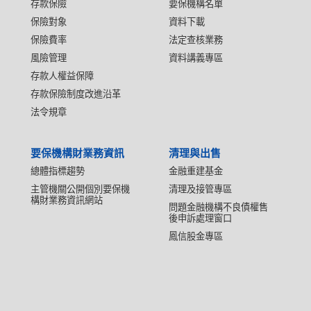
存款保險
要保機構名單
保險對象
資料下載
保險費率
法定查核業務
風險管理
資料講義專區
存款人權益保障
存款保險制度改進沿革
法令規章
要保機構財業務資訊
清理與出售
總體指標趨勢
金融重建基金
主管機關公開個別要保機
清理及接管專區
構財業務資訊網站
問題金融機構不良債權售
後申訴處理窗口
鳳信股金專區