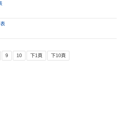
表
整表
9
10
下1頁
下10頁