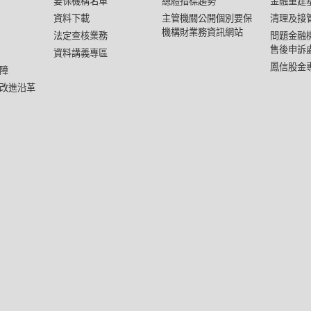
要保機構名單
總體指標趨勢
金融重建
資料下載
主管機關公開個別要保
清理及接
機構財業務資訊網站
法定查核業務
問題金融
售後申訴
資料講義專區
鳳信股金
障
改進沿革