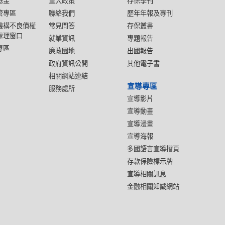
基金
重大政策
存保季刊
管專區
聯絡我們
歷年年報及專刊
機構不良債權
常見問答
存保叢書
處理窗口
就業資訊
專題報告
專區
廉政園地
出國報告
政府資訊公開
其他電子書
相關網站連結
宣導專區
服務處所
宣導影片
宣導動畫
宣導漫畫
宣導海報
多國語言宣導摺頁
存款保險標示牌
宣導相關訊息
金融相關知識網站