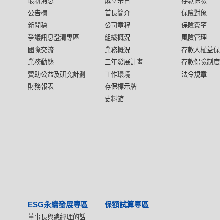
最新消息
成立宗旨
存款保險
公告欄
首長簡介
保險對象
新聞稿
公司章程
保險費率
爭議訊息澄清專區
組織概況
風險管理
國際交流
業務概況
存款人權益保
業務動態
三年發展計畫
存款保險制度
贊助公益及研究計劃
工作環境
法令規章
財務報表
存保標示牌
史料館
ESG永續發展專區
保額試算專區
董事長與總經理的話