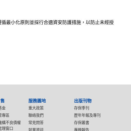
遵循最小化原則並採行合適資安防護措施，以防止未經授
出售
服務園地
出版刊物
基金
重大政策
存保季刊
管專區
聯絡我們
歷年年報及專刊
機構不良債權
常見問答
存保叢書
處理窗口
就業資訊
專題報告