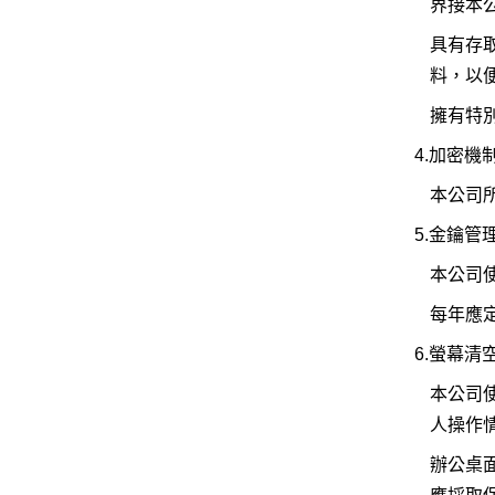
界接本
具有存
料，以
擁有特
4.加密機
本公司
5.金鑰管
本公司
每年應
6.螢幕清
本公司
人操作
辦公桌