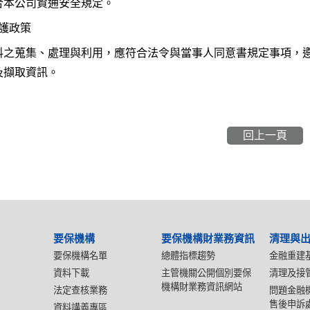
合本公司資通安全規定。
保護政策
料之蒐集、處理與利用，應符合法令與當事人同意書規定事項，
及擷取資訊。
回上一頁
要保機構
要保機構財業務資訊
清理與
要保機構名單
總體指標趨勢
金融重建
資料下載
主管機關公開個別要保
清理及接
機構財業務資訊網站
法定查核業務
問題金融
售後申訴
資料講義專區