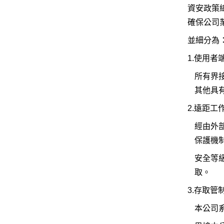
資安政策
確保公司
並細分為
1.使用者
所有界
其他具
2.遠距工
經由外
保護機
安全等
取。
3.存取管
本公司