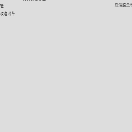
鳳信股金
障
改進沿革