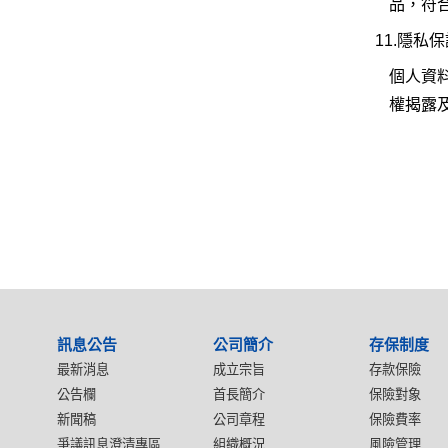
品，符
11.隱私
個人資
權揭露
:::
訊息公告
公司簡介
存保制度
最新消息
成立宗旨
存款保險
公告欄
首長簡介
保險對象
新聞稿
公司章程
保險費率
爭議訊息澄清專區
組織概況
風險管理