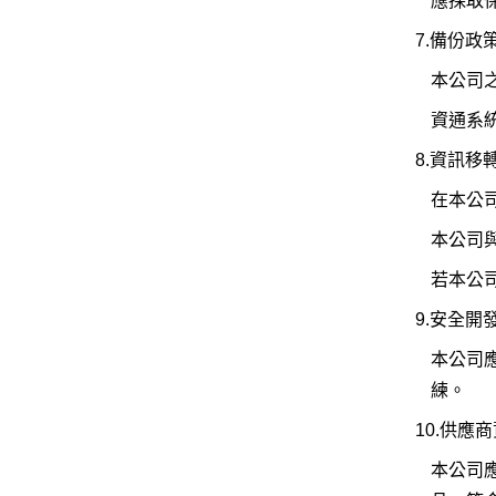
應採取
7.備份政
本公司
資通系
8.資訊移
在本公
本公司
若本公
9.安全開
本公司
練。
10.供應
本公司