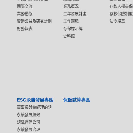
國際交流
業務概況
存款人權益保
業務動態
三年發展計畫
存款保險制度
贊助公益及研究計劃
工作環境
法令規章
財務報表
存保標示牌
史料館
ESG永續發展專區
保額試算專區
董事長與總經理的話
永續發展績效
認識存保公司
永續發展治理