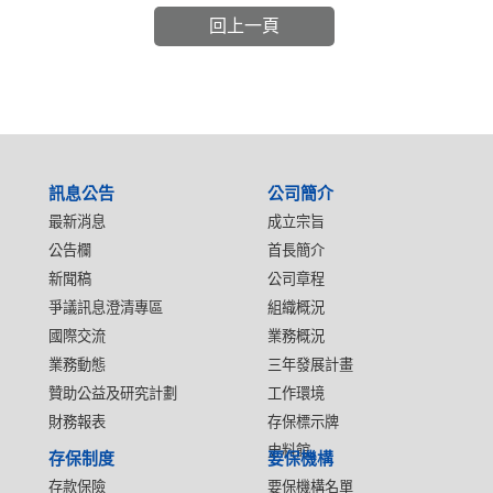
回上一頁
:::
訊息公告
公司簡介
最新消息
成立宗旨
公告欄
首長簡介
新聞稿
公司章程
爭議訊息澄清專區
組織概況
國際交流
業務概況
業務動態
三年發展計畫
贊助公益及研究計劃
工作環境
財務報表
存保標示牌
史料館
存保制度
要保機構
存款保險
要保機構名單