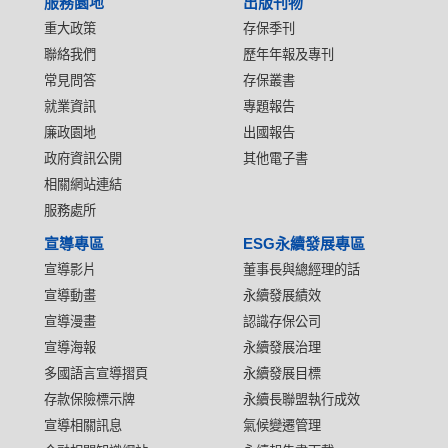
服務園地
出版刊物
重大政策
存保季刊
聯絡我們
歷年年報及專刊
常見問答
存保叢書
就業資訊
專題報告
廉政園地
出國報告
政府資訊公開
其他電子書
相關網站連結
服務處所
宣導專區
ESG永續發展專區
宣導影片
董事長與總經理的話
宣導動畫
永續發展績效
宣導漫畫
認識存保公司
宣導海報
永續發展治理
多國語言宣導摺頁
永續發展目標
存款保險標示牌
永續長聯盟執行成效
宣導相關訊息
氣候變遷管理