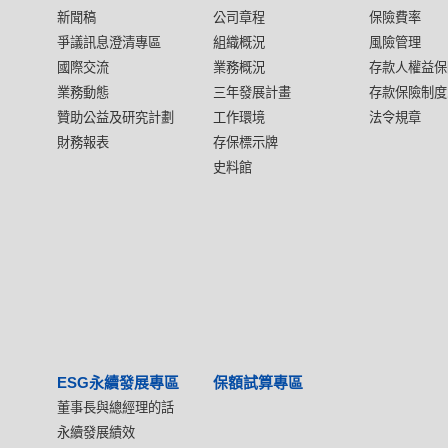
新聞稿
公司章程
保險費率
爭議訊息澄清專區
組織概況
風險管理
國際交流
業務概況
存款人權益保
業務動態
三年發展計畫
存款保險制度
贊助公益及研究計劃
工作環境
法令規章
財務報表
存保標示牌
史料館
ESG永續發展專區
保額試算專區
董事長與總經理的話
永續發展績效