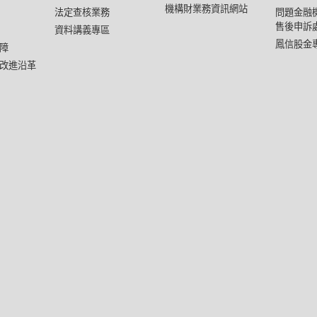
機構財業務資訊網站
法定查核業務
問題金融
售後申訴
資料講義專區
鳳信股金
障
改進沿革