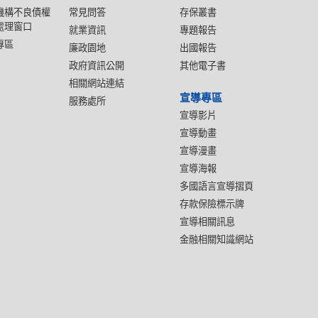
機構不良債權
常見問答
存保叢書
處理窗口
就業資訊
專題報告
專區
廉政園地
出國報告
政府資訊公開
其他電子書
相關網站連結
宣導專區
服務處所
宣導影片
宣導動畫
宣導漫畫
宣導海報
多國語言宣導摺頁
存款保險標示牌
宣導相關訊息
金融相關知識網站