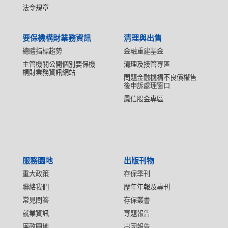
法令規章
要保機構財業務資訊
清理與出售
總體指標趨勢
金融重建基金
主管機關公開個別要保機
清理及接管專區
構財業務資訊網站
問題金融機構不良債權售
後申訴處理窗口
鳳信股金專區
服務園地
出版刊物
重大政策
存保季刊
聯絡我們
歷年年報及專刊
常見問答
存保叢書
就業資訊
專題報告
廉政園地
出國報告