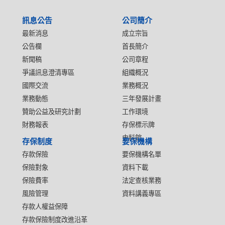
:::
訊息公告
公司簡介
最新消息
成立宗旨
公告欄
首長簡介
新聞稿
公司章程
爭議訊息澄清專區
組織概況
國際交流
業務概況
業務動態
三年發展計畫
贊助公益及研究計劃
工作環境
財務報表
存保標示牌
史料館
存保制度
要保機構
存款保險
要保機構名單
保險對象
資料下載
保險費率
法定查核業務
風險管理
資料講義專區
存款人權益保障
存款保險制度改進沿革