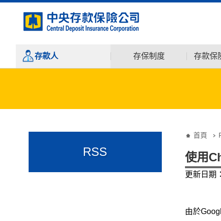
:::
跳到主要內容
存款人
存保制度
存款保
:::
:::
首頁
RSS
使用C
更新日期：1
由於Goog