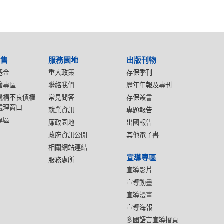
出售
服務園地
出版刊物
基金
重大政策
存保季刊
管專區
聯絡我們
歷年年報及專刊
機構不良債權
常見問答
存保叢書
處理窗口
就業資訊
專題報告
專區
廉政園地
出國報告
政府資訊公開
其他電子書
相關網站連結
宣導專區
服務處所
宣導影片
宣導動畫
宣導漫畫
宣導海報
多國語言宣導摺頁