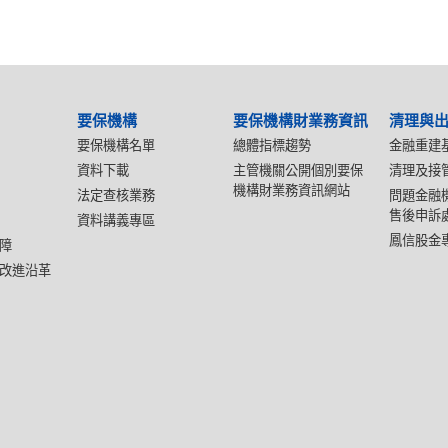
要保機構
要保機構財業務資訊
清理與
要保機構名單
總體指標趨勢
金融重建
資料下載
主管機關公開個別要保
清理及接
機構財業務資訊網站
法定查核業務
問題金融
售後申訴
資料講義專區
鳳信股金
障
改進沿革