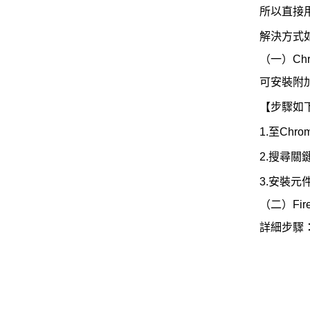
所以直接
解決方式
（一）Ch
可安裝附
【步驟如
1.至Chrom
2.搜尋關
3.安裝元件：
（二）Fir
詳細步驟：htt