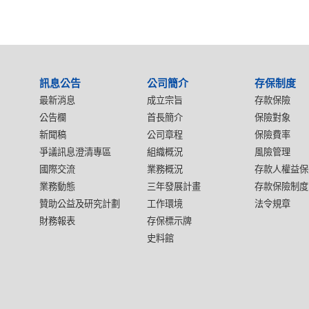
:::
訊息公告
公司簡介
存保制度
最新消息
成立宗旨
存款保險
公告欄
首長簡介
保險對象
新聞稿
公司章程
保險費率
爭議訊息澄清專區
組織概況
風險管理
國際交流
業務概況
存款人權益保
業務動態
三年發展計畫
存款保險制度
贊助公益及研究計劃
工作環境
法令規章
財務報表
存保標示牌
史料館