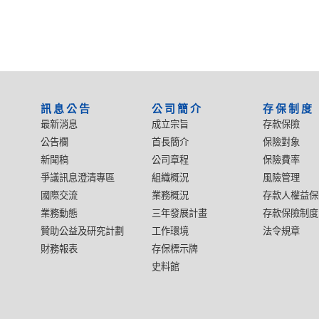
:::
訊息公告
公司簡介
存保制度
最新消息
成立宗旨
存款保險
公告欄
首長簡介
保險對象
新聞稿
公司章程
保險費率
爭議訊息澄清專區
組織概況
風險管理
國際交流
業務概況
存款人權益保
業務動態
三年發展計畫
存款保險制度
贊助公益及研究計劃
工作環境
法令規章
財務報表
存保標示牌
史料館