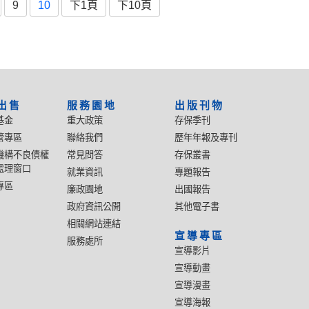
9
10
下1頁
下10頁
出售
服務園地
出版刊物
基金
重大政策
存保季刊
管專區
聯絡我們
歷年年報及專刊
機構不良債權
常見問答
存保叢書
處理窗口
就業資訊
專題報告
專區
廉政園地
出國報告
政府資訊公開
其他電子書
相關網站連結
宣導專區
服務處所
宣導影片
宣導動畫
宣導漫畫
宣導海報