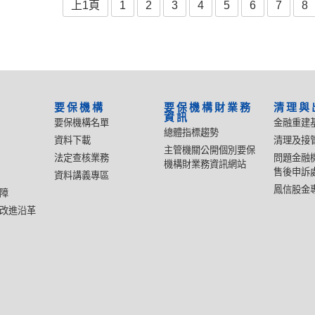
上1頁
1
2
3
4
5
6
7
8
要保機構
要保機構財業務
清理與
資訊
要保機構名單
金融重建
總體指標趨勢
資料下載
清理及接
主管機關公開個別要保
法定查核業務
問題金融
機構財業務資訊網站
售後申訴
資料講義專區
鳳信股金
障
改進沿革