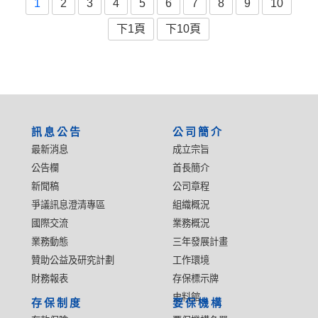
1
2
3
4
5
6
7
8
9
10
下1頁
下10頁
:::
訊息公告
公司簡介
最新消息
成立宗旨
公告欄
首長簡介
新聞稿
公司章程
爭議訊息澄清專區
組織概況
國際交流
業務概況
業務動態
三年發展計畫
贊助公益及研究計劃
工作環境
財務報表
存保標示牌
史料館
存保制度
要保機構