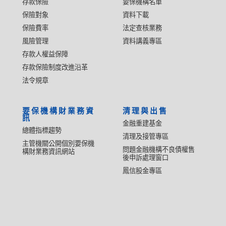
存款保險
要保機構名單
保險對象
資料下載
保險費率
法定查核業務
風險管理
資料講義專區
存款人權益保障
存款保險制度改進沿革
法令規章
要保機構財業務資
清理與出售
訊
金融重建基金
總體指標趨勢
清理及接管專區
主管機關公開個別要保機
問題金融機構不良債權售
構財業務資訊網站
後申訴處理窗口
鳳信股金專區