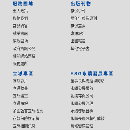
服務園地
出版刊物
重大政策
存保季刊
聯絡我們
歷年年報及專刊
常見問答
存保叢書
就業資訊
專題報告
廉政園地
出國報告
政府資訊公開
其他電子書
相關網站連結
服務處所
宣導專區
ESG永續發展專區
宣導影片
董事長與總經理的話
宣導動畫
永續發展績效
宣導漫畫
認識存保公司
宣導海報
永續發展治理
多國語言宣導摺頁
永續發展目標
存款保險標示牌
永續長聯盟執行成效
宣導相關訊息
氣候變遷管理