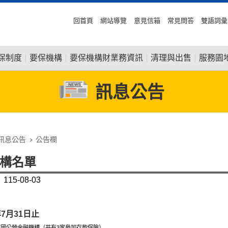
回首頁
網站導覽
意見信箱
常見問答
雙語詞彙
保制度
要保機構
要保機構財業務資訊
清理與出售
服務園
訊息公告
訊息公告
公告欄
構名單
15-08-03
年7月31日止
本國公營金融機構（共有3家參加存款保險）