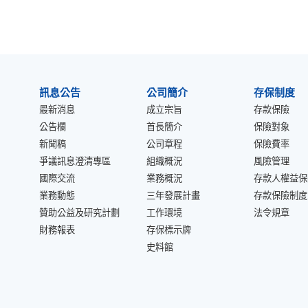
:::
訊息公告
公司簡介
存保制度
最新消息
成立宗旨
存款保險
公告欄
首長簡介
保險對象
新聞稿
公司章程
保險費率
爭議訊息澄清專區
組織概況
風險管理
國際交流
業務概況
存款人權益保
業務動態
三年發展計畫
存款保險制度
贊助公益及研究計劃
工作環境
法令規章
財務報表
存保標示牌
史料館