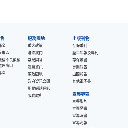
出售
服務園地
出版刊物
基金
重大政策
存保季刊
管專區
聯絡我們
歷年年報及專刊
機構不良債權
常見問答
存保叢書
處理窗口
就業資訊
專題報告
專區
廉政園地
出國報告
政府資訊公開
其他電子書
相關網站連結
宣導專區
服務處所
宣導影片
宣導動畫
宣導漫畫
宣導海報