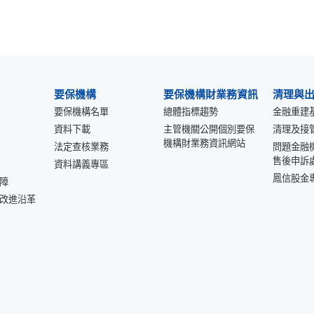
要保機構
要保機構財業務資訊
清理與
要保機構名單
總體指標趨勢
金融重建
資料下載
主管機關公開個別要保
清理及接
機構財業務資訊網站
法定查核業務
問題金融
售後申訴
資料講義專區
鳳信股金
障
改進沿革