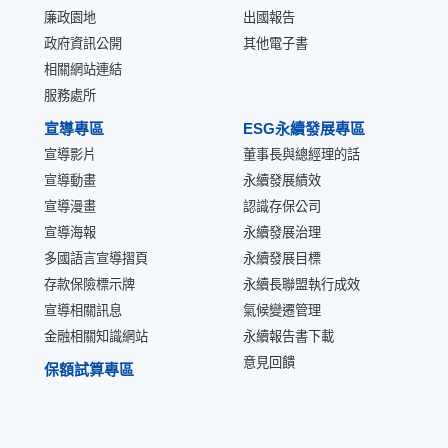
廉政園地
出國報告
政府資訊公開
其他電子書
相關網站連結
服務處所
宣導專區
ESG永續發展專區
宣導影片
董事長與總經理的話
宣導動畫
永續發展績效
宣導漫畫
認識存保公司
宣導海報
永續發展治理
多國語言宣導摺頁
永續發展目標
存款保險標示牌
永續長聯盟執行成效
宣導相關訊息
氣候變遷管理
金融相關知識網站
永續報告書下載
意見回饋
保額試算專區