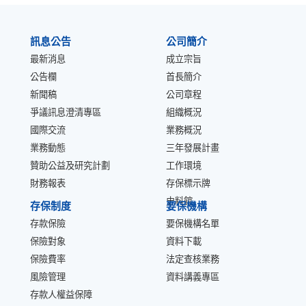
:::
訊息公告
公司簡介
最新消息
成立宗旨
公告欄
首長簡介
新聞稿
公司章程
爭議訊息澄清專區
組織概況
國際交流
業務概況
業務動態
三年發展計畫
贊助公益及研究計劃
工作環境
財務報表
存保標示牌
史料館
存保制度
要保機構
存款保險
要保機構名單
保險對象
資料下載
保險費率
法定查核業務
風險管理
資料講義專區
存款人權益保障