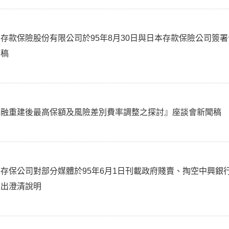
存款保險股份有限公司於95年8月30日與日本存款保險公司簽
聞稿
金融重建後最高保額及風險差別費率調整之探討』座談會新聞稿
存保公司對部分媒體於95年6月1日刊載政府賤賣、掏空中興銀
提出澄清說明