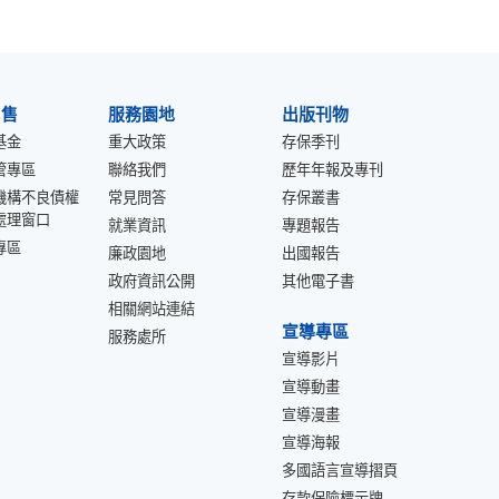
出售
服務園地
出版刊物
基金
重大政策
存保季刊
管專區
聯絡我們
歷年年報及專刊
機構不良債權
常見問答
存保叢書
處理窗口
就業資訊
專題報告
專區
廉政園地
出國報告
政府資訊公開
其他電子書
相關網站連結
宣導專區
服務處所
宣導影片
宣導動畫
宣導漫畫
宣導海報
多國語言宣導摺頁
存款保險標示牌