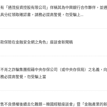
來有「通茂投資控股有限公司」佯稱其為中興銀行合作夥伴，並
具分紅領取確認書，請務必提高警覺，勿受騙上...
存款保險在金融安全網之角色』座談會新聞稿
來不肖之詐騙集團假藉中央存保公司（或中央存保局）之名義，
人務必提高警覺，勿受騙上當
出售不良債權後續去化難題－韓國經驗座談會」暨「金融產業的新