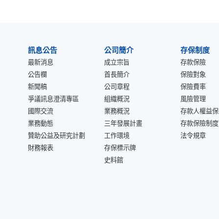
:::
訊息公告
公司簡介
存保制度
最新消息
成立宗旨
存款保險
公告欄
首長簡介
保險對象
新聞稿
公司章程
保險費率
爭議訊息澄清專區
組織概況
風險管理
國際交流
業務概況
存款人權益保
業務動態
三年發展計畫
存款保險制度
贊助公益及研究計劃
工作環境
法令規章
財務報表
存保標示牌
史料館