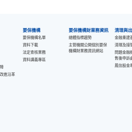
要保機構
要保機構財業務資訊
清理與
要保機構名單
總體指標趨勢
金融重建
資料下載
主管機關公開個別要保
清理及接
機構財業務資訊網站
法定查核業務
問題金融
售後申訴
資料講義專區
鳳信股金
障
改進沿革