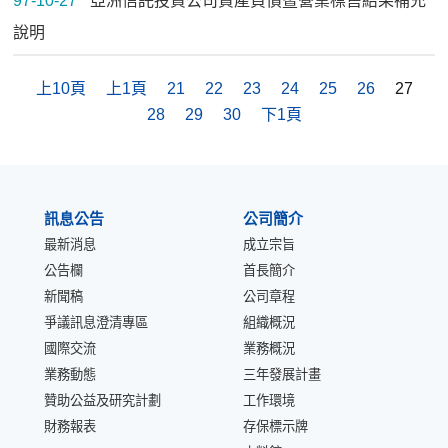
97-10-27
亞洲信託投資公司資產負債暨營業標售結果補充
說明
上10頁
上1頁
21
22
23
24
25
26
27
28
29
30
下1頁
:::
訊息公告
公司簡介
最新消息
成立宗旨
公告欄
首長簡介
新聞稿
公司章程
爭議訊息澄清專區
組織概況
國際交流
業務概況
業務動態
三年發展計畫
贊助公益及研究計劃
工作環境
財務報表
存保標示牌