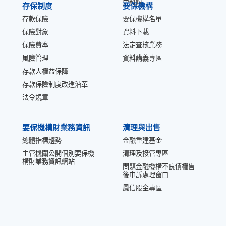
史料館
存保制度
要保機構
存款保險
要保機構名單
保險對象
資料下載
保險費率
法定查核業務
風險管理
資料講義專區
存款人權益保障
存款保險制度改進沿革
法令規章
要保機構財業務資訊
清理與出售
總體指標趨勢
金融重建基金
主管機關公開個別要保機
清理及接管專區
構財業務資訊網站
問題金融機構不良債權售
後申訴處理窗口
鳳信股金專區