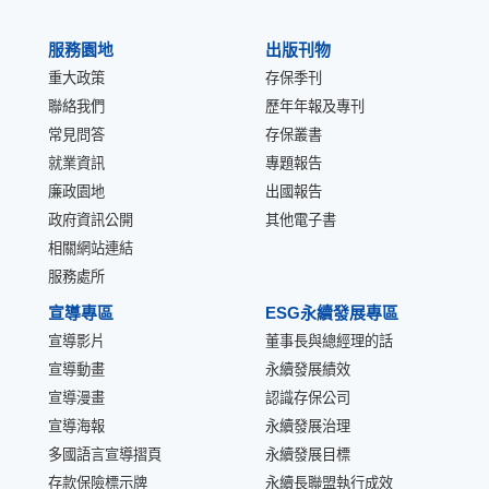
服務園地
出版刊物
重大政策
存保季刊
聯絡我們
歷年年報及專刊
常見問答
存保叢書
就業資訊
專題報告
廉政園地
出國報告
政府資訊公開
其他電子書
相關網站連結
服務處所
宣導專區
ESG永續發展專區
宣導影片
董事長與總經理的話
宣導動畫
永續發展績效
宣導漫畫
認識存保公司
宣導海報
永續發展治理
多國語言宣導摺頁
永續發展目標
存款保險標示牌
永續長聯盟執行成效