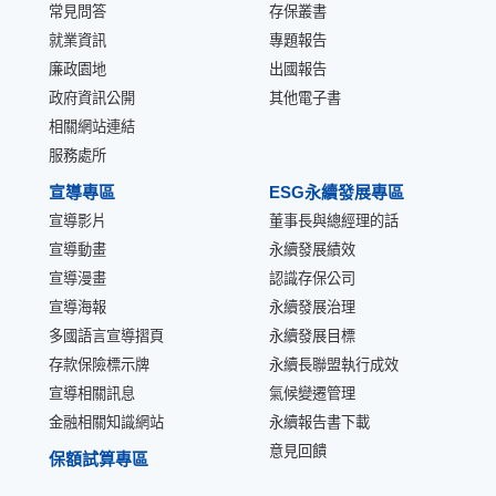
常見問答
存保叢書
就業資訊
專題報告
廉政園地
出國報告
政府資訊公開
其他電子書
相關網站連結
服務處所
宣導專區
ESG永續發展專區
宣導影片
董事長與總經理的話
宣導動畫
永續發展績效
宣導漫畫
認識存保公司
宣導海報
永續發展治理
多國語言宣導摺頁
永續發展目標
存款保險標示牌
永續長聯盟執行成效
宣導相關訊息
氣候變遷管理
金融相關知識網站
永續報告書下載
意見回饋
保額試算專區