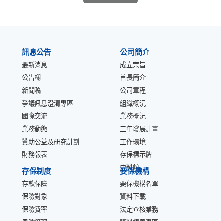
:::
訊息公告
公司簡介
最新消息
成立宗旨
公告欄
首長簡介
新聞稿
公司章程
爭議訊息澄清專區
組織概況
國際交流
業務概況
業務動態
三年發展計畫
贊助公益及研究計劃
工作環境
財務報表
存保標示牌
史料館
存保制度
要保機構
存款保險
要保機構名單
保險對象
資料下載
保險費率
法定查核業務