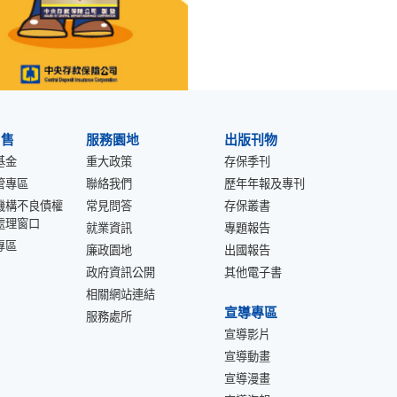
出售
服務園地
出版刊物
基金
重大政策
存保季刊
管專區
聯絡我們
歷年年報及專刊
機構不良債權
常見問答
存保叢書
處理窗口
就業資訊
專題報告
專區
廉政園地
出國報告
政府資訊公開
其他電子書
相關網站連結
宣導專區
服務處所
宣導影片
宣導動畫
宣導漫畫