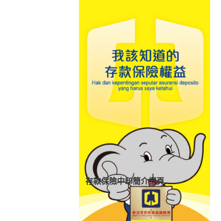
存款保險中印簡介摺頁