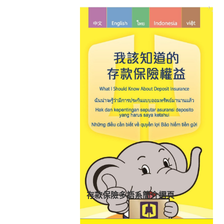
存款保險多語系簡介摺頁