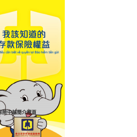
保險中越簡介摺頁