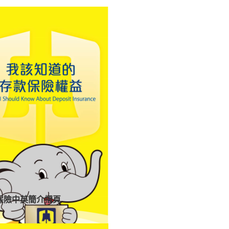
保險中英簡介摺頁