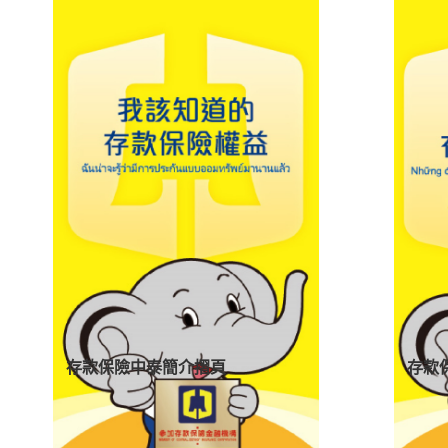
存款保險中泰簡介摺頁
存款