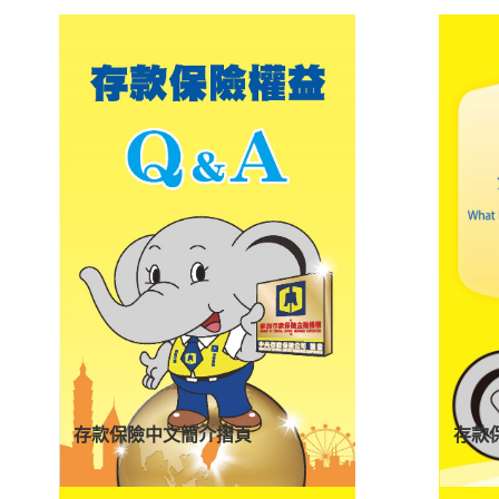
存款保險中文簡介摺頁
存款