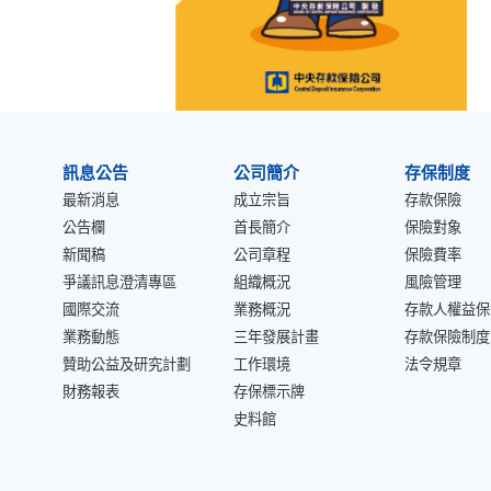
:::
訊息公告
公司簡介
存保制度
最新消息
成立宗旨
存款保險
公告欄
首長簡介
保險對象
新聞稿
公司章程
保險費率
爭議訊息澄清專區
組織概況
風險管理
國際交流
業務概況
存款人權益保
業務動態
三年發展計畫
存款保險制度
贊助公益及研究計劃
工作環境
法令規章
財務報表
存保標示牌
史料館