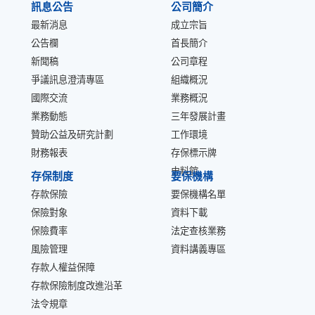
訊息公告
公司簡介
最新消息
成立宗旨
公告欄
首長簡介
新聞稿
公司章程
爭議訊息澄清專區
組織概況
國際交流
業務概況
業務動態
三年發展計畫
贊助公益及研究計劃
工作環境
財務報表
存保標示牌
史料館
存保制度
要保機構
存款保險
要保機構名單
保險對象
資料下載
保險費率
法定查核業務
風險管理
資料講義專區
存款人權益保障
存款保險制度改進沿革
法令規章