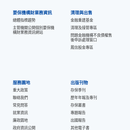
要保機構財業務資訊
清理與出售
總體指標趨勢
金融重建基金
主管機關公開個別要保機
清理及接管專區
構財業務資訊網站
問題金融機構不良債權售
後申訴處理窗口
鳳信股金專區
服務園地
出版刊物
重大政策
存保季刊
聯絡我們
歷年年報及專刊
常見問答
存保叢書
就業資訊
專題報告
廉政園地
出國報告
政府資訊公開
其他電子書