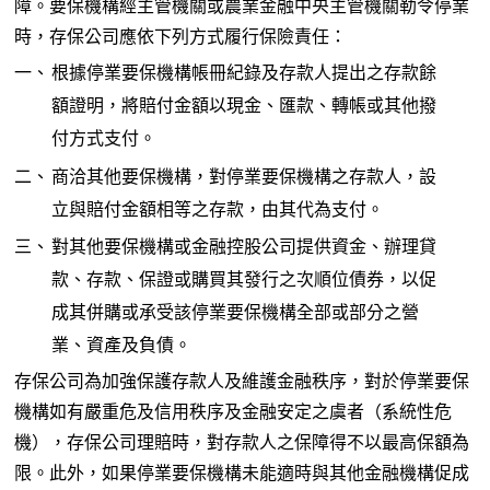
障。要保機構經主管機關或農業金融中央主管機關勒令停業
時，存保公司應依下列方式履行保險責任：
一、
根據停業要保機構帳冊紀錄及存款人提出之存款餘
額證明，將賠付金額以現金、匯款、轉帳或其他撥
付方式支付。
二、
商洽其他要保機構，對停業要保機構之存款人，設
立與賠付金額相等之存款，由其代為支付。
三、
對其他要保機構或金融控股公司提供資金、辦理貸
款、存款、保證或購買其發行之次順位債券，以促
成其併購或承受該停業要保機構全部或部分之營
業、資產及負債。
存保公司為加強保護存款人及維護金融秩序，對於停業要保
機構如有嚴重危及信用秩序及金融安定之虞者（系統性危
機），存保公司理賠時，對存款人之保障得不以最高保額為
限。此外，如果停業要保機構未能適時與其他金融機構促成