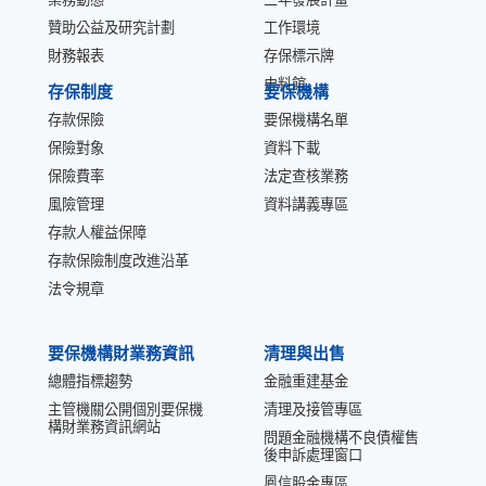
贊助公益及研究計劃
工作環境
財務報表
存保標示牌
史料館
存保制度
要保機構
存款保險
要保機構名單
保險對象
資料下載
保險費率
法定查核業務
風險管理
資料講義專區
存款人權益保障
存款保險制度改進沿革
法令規章
要保機構財業務資訊
清理與出售
總體指標趨勢
金融重建基金
主管機關公開個別要保機
清理及接管專區
構財業務資訊網站
問題金融機構不良債權售
後申訴處理窗口
鳳信股金專區