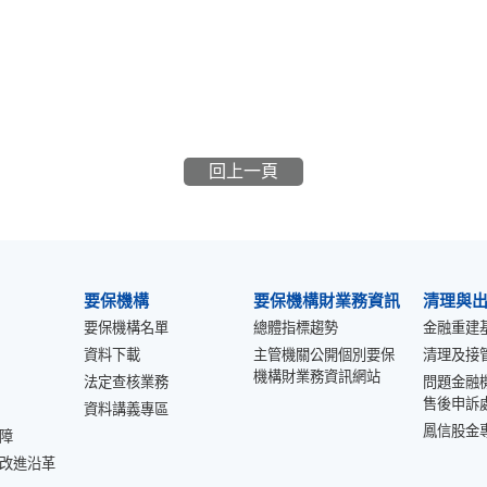
回上一頁
要保機構
要保機構財業務資訊
清理與
要保機構名單
總體指標趨勢
金融重建
資料下載
主管機關公開個別要保
清理及接
機構財業務資訊網站
法定查核業務
問題金融
售後申訴
資料講義專區
鳳信股金
障
改進沿革