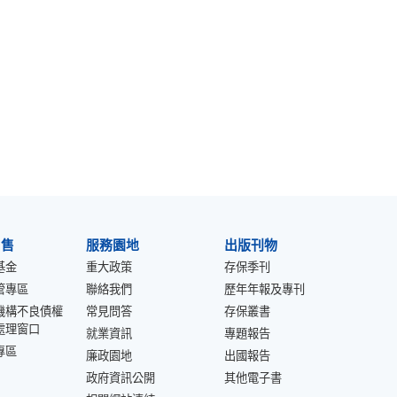
出售
服務園地
出版刊物
基金
重大政策
存保季刊
管專區
聯絡我們
歷年年報及專刊
機構不良債權
常見問答
存保叢書
處理窗口
就業資訊
專題報告
專區
廉政園地
出國報告
政府資訊公開
其他電子書