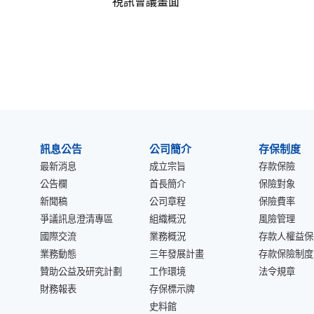
視訊會議畫面
:::
訊息公告
公司簡介
存保制度
最新消息
成立宗旨
存款保險
公告欄
首長簡介
保險對象
新聞稿
公司章程
保險費率
爭議訊息澄清專區
組織概況
風險管理
國際交流
業務概況
存款人權益保
業務動態
三年發展計畫
存款保險制度
贊助公益及研究計劃
工作環境
法令規章
財務報表
存保標示牌
史料館