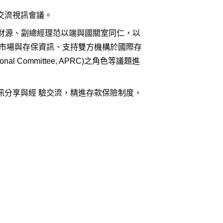
錄續約交流視訊會議。
經理蘇財源、副總經理范以端與國關室同仁，以
更新金融市場與存保資訊、支持雙方機構於國際存
Regional Committee, APRC)之角色等議題進
訊分享與經 驗交流，精進存款保險制度，