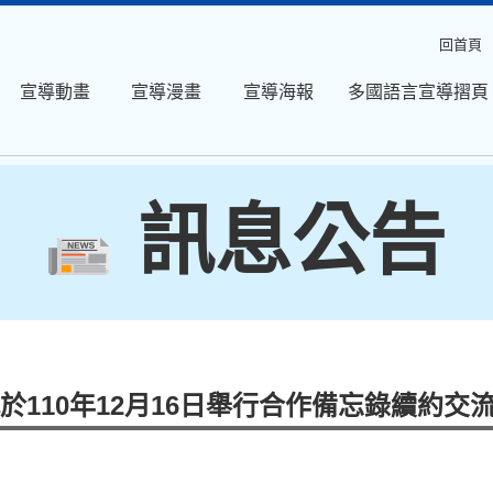
回首頁
宣導動畫
宣導漫畫
宣導海報
多國語言宣導摺頁
訊息公告
110年12月16日舉行合作備忘錄續約交