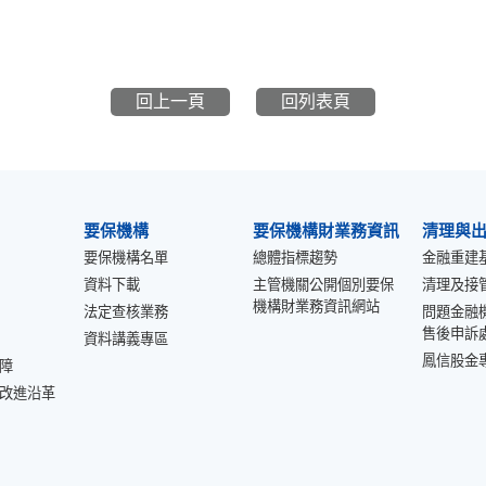
回上一頁
回列表頁
要保機構
要保機構財業務資訊
清理與
要保機構名單
總體指標趨勢
金融重建
資料下載
主管機關公開個別要保
清理及接
機構財業務資訊網站
法定查核業務
問題金融
售後申訴
資料講義專區
鳳信股金
障
改進沿革