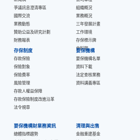
爭議訊息澄清專區
組織概況
國際交流
業務概況
業務動態
三年發展計畫
贊助公益及研究計劃
工作環境
財務報表
存保標示牌
史料館
存保制度
要保機構
存款保險
要保機構名單
保險對象
資料下載
保險費率
法定查核業務
風險管理
資料講義專區
存款人權益保障
存款保險制度改進沿革
法令規章
要保機構財業務資訊
清理與出售
總體指標趨勢
金融重建基金