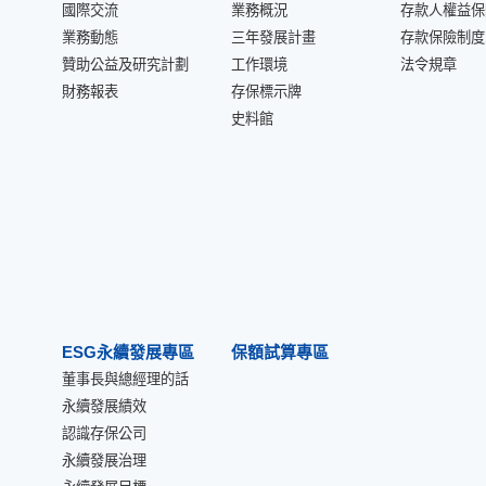
國際交流
業務概況
存款人權益保
業務動態
三年發展計畫
存款保險制度
贊助公益及研究計劃
工作環境
法令規章
財務報表
存保標示牌
史料館
ESG永續發展專區
保額試算專區
董事長與總經理的話
永續發展績效
認識存保公司
永續發展治理