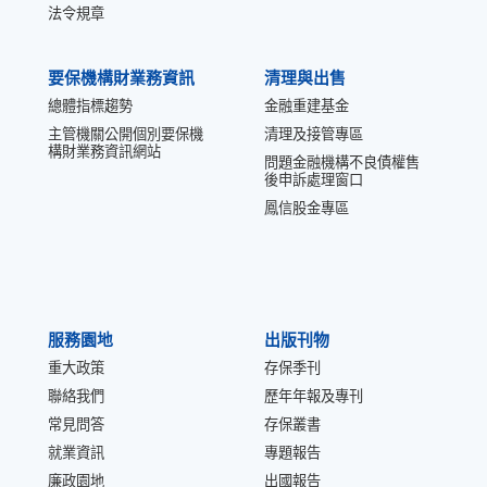
法令規章
要保機構財業務資訊
清理與出售
總體指標趨勢
金融重建基金
主管機關公開個別要保機
清理及接管專區
構財業務資訊網站
問題金融機構不良債權售
後申訴處理窗口
鳳信股金專區
服務園地
出版刊物
重大政策
存保季刊
聯絡我們
歷年年報及專刊
常見問答
存保叢書
就業資訊
專題報告
廉政園地
出國報告