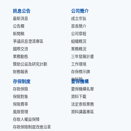
:::
訊息公告
公司簡介
最新消息
成立宗旨
公告欄
首長簡介
新聞稿
公司章程
爭議訊息澄清專區
組織概況
國際交流
業務概況
業務動態
三年發展計畫
贊助公益及研究計劃
工作環境
財務報表
存保標示牌
史料館
存保制度
要保機構
存款保險
要保機構名單
保險對象
資料下載
保險費率
法定查核業務
風險管理
資料講義專區
存款人權益保障
存款保險制度改進沿革