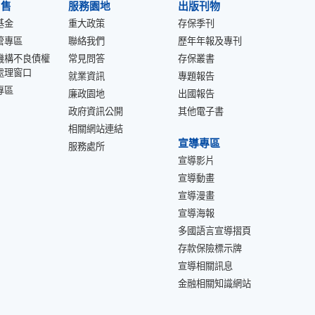
出售
服務園地
出版刊物
基金
重大政策
存保季刊
管專區
聯絡我們
歷年年報及專刊
機構不良債權
常見問答
存保叢書
處理窗口
就業資訊
專題報告
專區
廉政園地
出國報告
政府資訊公開
其他電子書
相關網站連結
宣導專區
服務處所
宣導影片
宣導動畫
宣導漫畫
宣導海報
多國語言宣導摺頁
存款保險標示牌
宣導相關訊息
金融相關知識網站