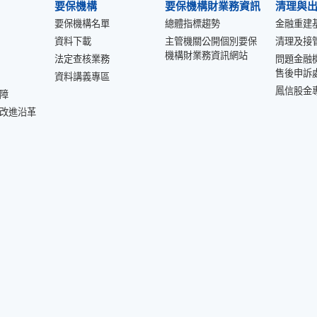
要保機構
要保機構財業務資訊
清理與
要保機構名單
總體指標趨勢
金融重建
資料下載
主管機關公開個別要保
清理及接
機構財業務資訊網站
法定查核業務
問題金融
售後申訴
資料講義專區
鳳信股金
障
改進沿革