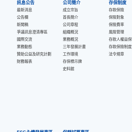
訊息公告
公司簡介
存保制度
最新消息
成立宗旨
存款保險
公告欄
首長簡介
保險對象
新聞稿
公司章程
保險費率
爭議訊息澄清專區
組織概況
風險管理
國際交流
業務概況
存款人權益保
業務動態
三年發展計畫
存款保險制度
贊助公益及研究計劃
工作環境
法令規章
財務報表
存保標示牌
史料館