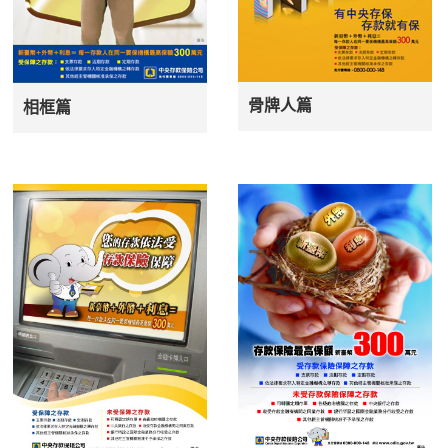
骨牌人篇
相框篇