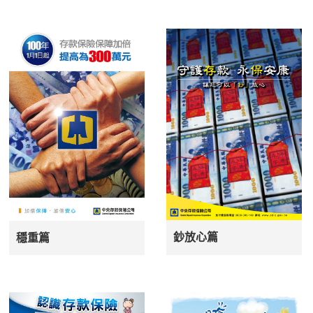
鈔放心篇
穩重篇