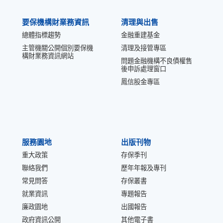
要保機構財業務資訊
清理與出售
總體指標趨勢
金融重建基金
主管機關公開個別要保機
清理及接管專區
構財業務資訊網站
問題金融機構不良債權售
後申訴處理窗口
鳳信股金專區
服務園地
出版刊物
重大政策
存保季刊
聯絡我們
歷年年報及專刊
常見問答
存保叢書
就業資訊
專題報告
廉政園地
出國報告
政府資訊公開
其他電子書