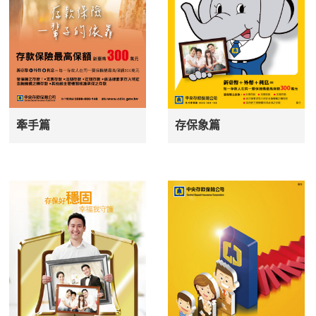
牽手篇
存保象篇