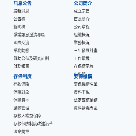
訊息公告
公司簡介
最新消息
成立宗旨
公告欄
首長簡介
新聞稿
公司章程
爭議訊息澄清專區
組織概況
國際交流
業務概況
業務動態
三年發展計畫
贊助公益及研究計劃
工作環境
財務報表
存保標示牌
史料館
存保制度
要保機構
存款保險
要保機構名單
保險對象
資料下載
保險費率
法定查核業務
風險管理
資料講義專區
存款人權益保障
存款保險制度改進沿革
法令規章