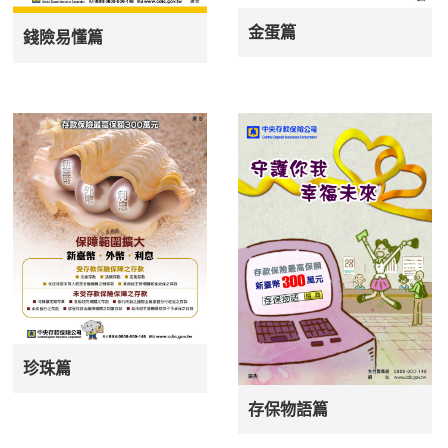
金蛋篇
錢險易懂篇
珍珠篇
存保物語篇