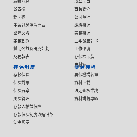
最新消息
成立宗旨
公告欄
首長簡介
新聞稿
公司章程
爭議訊息澄清專區
組織概況
國際交流
業務概況
業務動態
三年發展計畫
贊助公益及研究計劃
工作環境
財務報表
存保標示牌
史料館
存保制度
要保機構
存款保險
要保機構名單
保險對象
資料下載
保險費率
法定查核業務
風險管理
資料講義專區
存款人權益保障
存款保險制度改進沿革
法令規章