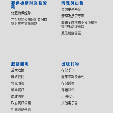
要保機構財業務資
清理與出售
訊
金融重建基金
總體指標趨勢
清理及接管專區
主管機關公開個別要保機
問題金融機構不良債權售
構財業務資訊網站
後申訴處理窗口
鳳信股金專區
服務園地
出版刊物
重大政策
存保季刊
聯絡我們
歷年年報及專刊
常見問答
存保叢書
就業資訊
專題報告
廉政園地
出國報告
政府資訊公開
其他電子書
相關網站連結