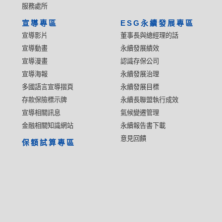
服務處所
宣導專區
ESG永續發展專區
宣導影片
董事長與總經理的話
宣導動畫
永續發展績效
宣導漫畫
認識存保公司
宣導海報
永續發展治理
多國語言宣導摺頁
永續發展目標
存款保險標示牌
永續長聯盟執行成效
宣導相關訊息
氣候變遷管理
金融相關知識網站
永續報告書下載
意見回饋
保額試算專區