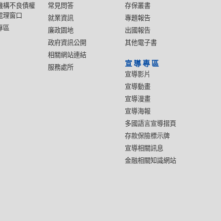
機構不良債權
常見問答
存保叢書
處理窗口
就業資訊
專題報告
專區
廉政園地
出國報告
政府資訊公開
其他電子書
相關網站連結
宣導專區
服務處所
宣導影片
宣導動畫
宣導漫畫
宣導海報
多國語言宣導摺頁
存款保險標示牌
宣導相關訊息
金融相關知識網站