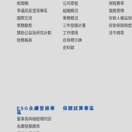
新聞稿
公司章程
保險費率
爭議訊息澄清專區
組織概況
風險管理
國際交流
業務概況
存款人權益保
業務動態
三年發展計畫
存款保險制度
贊助公益及研究計劃
工作環境
法令規章
財務報表
存保標示牌
史料館
ESG永續發展專
保額試算專區
區
董事長與總經理的話
永續發展績效