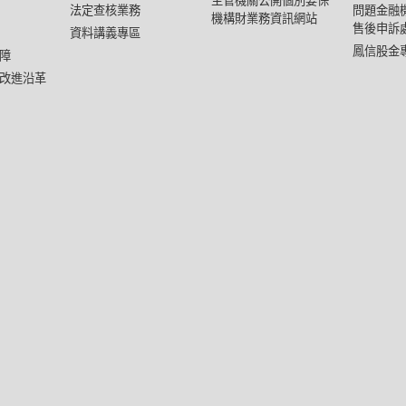
主管機關公開個別要保
法定查核業務
問題金融
機構財業務資訊網站
售後申訴
資料講義專區
鳳信股金
障
改進沿革