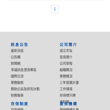
1
:::
訊息公告
公司簡介
最新消息
成立宗旨
公告欄
首長簡介
新聞稿
公司章程
爭議訊息澄清專區
組織概況
國際交流
業務概況
業務動態
三年發展計畫
贊助公益及研究計劃
工作環境
財務報表
存保標示牌
史料館
存保制度
要保機構
存款保險
要保機構名單