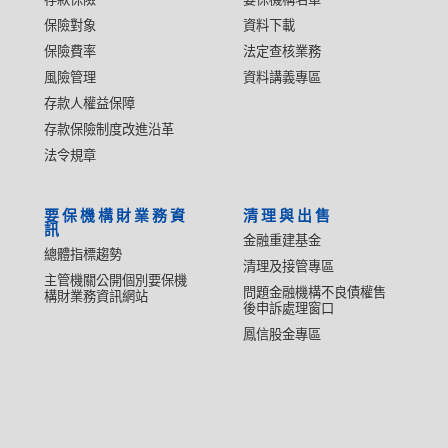
保險對象
資料下載
保險費率
法定查核業務
風險管理
資料講義專區
存款人權益保障
存款保險制度改進沿革
法令規章
要保機構財業務資
清理與出售
訊
金融重建基金
總體指標趨勢
清理及接管專區
主管機關公開個別要保機
問題金融機構不良債權售
構財業務資訊網站
後申訴處理窗口
鳳信股金專區