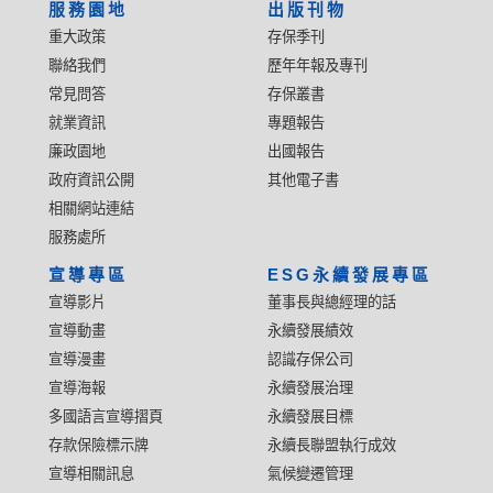
服務園地
出版刊物
重大政策
存保季刊
聯絡我們
歷年年報及專刊
常見問答
存保叢書
就業資訊
專題報告
廉政園地
出國報告
政府資訊公開
其他電子書
相關網站連結
服務處所
宣導專區
ESG永續發展專區
宣導影片
董事長與總經理的話
宣導動畫
永續發展績效
宣導漫畫
認識存保公司
宣導海報
永續發展治理
多國語言宣導摺頁
永續發展目標
存款保險標示牌
永續長聯盟執行成效
宣導相關訊息
氣候變遷管理