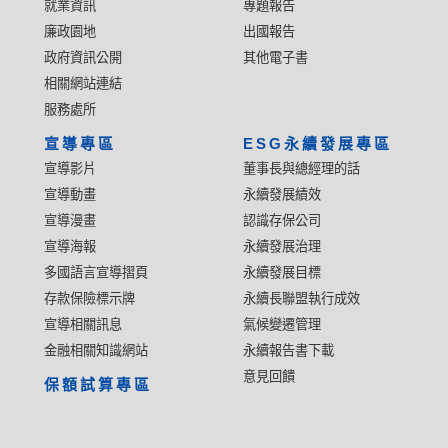
就業資訊
專題報告
廉政園地
出國報告
政府資訊公開
其他電子書
相關網站連結
服務處所
宣導專區
ESG永續發展專區
宣導影片
董事長與總經理的話
宣導動畫
永續發展績效
宣導漫畫
認識存保公司
宣導海報
永續發展治理
多國語言宣導摺頁
永續發展目標
存款保險標示牌
永續長聯盟執行成效
宣導相關訊息
氣候變遷管理
金融相關知識網站
永續報告書下載
意見回饋
保額試算專區