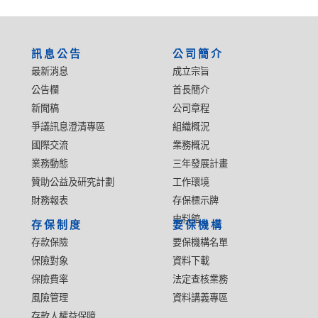
:::
訊息公告
公司簡介
最新消息
成立宗旨
公告欄
首長簡介
新聞稿
公司章程
爭議訊息澄清專區
組織概況
國際交流
業務概況
業務動態
三年發展計畫
贊助公益及研究計劃
工作環境
財務報表
存保標示牌
史料館
存保制度
要保機構
存款保險
要保機構名單
保險對象
資料下載
保險費率
法定查核業務
風險管理
資料講義專區
存款人權益保障