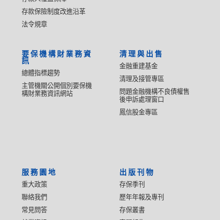
存款保險制度改進沿革
法令規章
要保機構財業務資
清理與出售
訊
金融重建基金
總體指標趨勢
清理及接管專區
主管機關公開個別要保機
問題金融機構不良債權售
構財業務資訊網站
後申訴處理窗口
鳳信股金專區
服務園地
出版刊物
重大政策
存保季刊
聯絡我們
歷年年報及專刊
常見問答
存保叢書