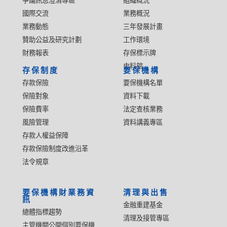
爭議訊息澄清專區
組織概況
國際交流
業務概況
業務動態
三年發展計畫
贊助公益及研究計劃
工作環境
財務報表
存保標示牌
史料館
存保制度
要保機構
存款保險
要保機構名單
保險對象
資料下載
保險費率
法定查核業務
風險管理
資料講義專區
存款人權益保障
存款保險制度改進沿革
法令規章
要保機構財業務資
清理與出售
訊
金融重建基金
總體指標趨勢
清理及接管專區
主管機關公開個別要保機