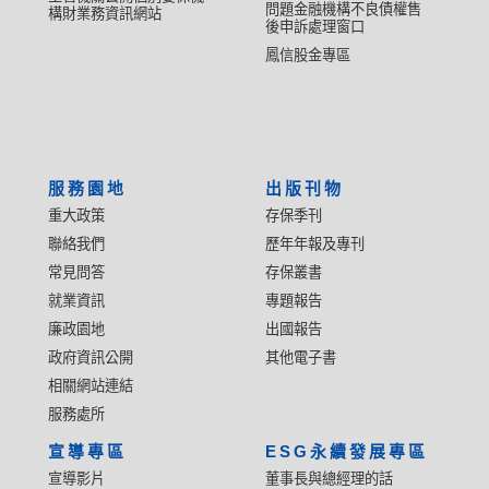
問題金融機構不良債權售
構財業務資訊網站
後申訴處理窗口
鳳信股金專區
服務園地
出版刊物
重大政策
存保季刊
聯絡我們
歷年年報及專刊
常見問答
存保叢書
就業資訊
專題報告
廉政園地
出國報告
政府資訊公開
其他電子書
相關網站連結
服務處所
宣導專區
ESG永續發展專區
宣導影片
董事長與總經理的話