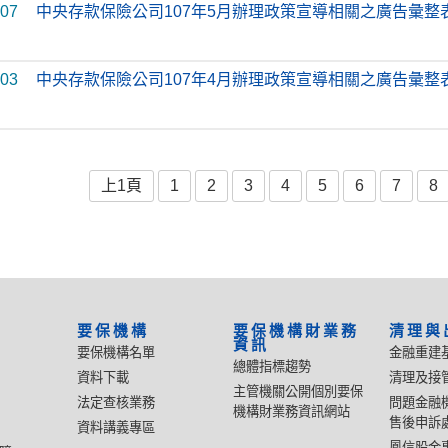
-07
中央存款保險公司107年5月辦理政策宣導相關之廣告彙整
-03
中央存款保險公司107年4月辦理政策宣導相關之廣告彙整
上1頁
1
2
3
4
5
6
7
8
要保機構
要保機構財業務
清理與
資訊
要保機構名單
金融重建
總體指標趨勢
資料下載
清理及接
主管機關公開個別要保
法定查核業務
問題金融
機構財業務資訊網站
售後申訴
資料講義專區
鳳信股金