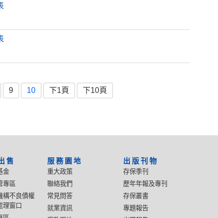
表
表
9
10
下1頁
下10頁
出售
服務園地
出版刊物
基金
重大政策
存保季刊
管專區
聯絡我們
歷年年報及專刊
機構不良債權
常見問答
存保叢書
處理窗口
就業資訊
專題報告
專區