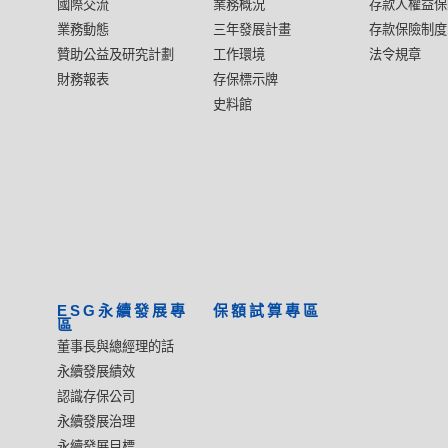
國際交流
業務概況
存款人權益保
業務動態
三年發展計畫
存款保險制度
贊助公益及研究計劃
工作環境
法令規章
財務報表
存保標示牌
史料館
ESG永續發展專
保額試算專區
區
董事長與總經理的話
永續發展績效
認識存保公司
永續發展治理
永續發展目標