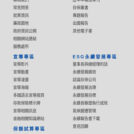
常見問答
存保叢書
就業資訊
專題報告
廉政園地
出國報告
政府資訊公開
其他電子書
相關網站連結
服務處所
宣導專區
ESG永續發展專區
宣導影片
董事長與總經理的話
宣導動畫
永續發展績效
宣導漫畫
認識存保公司
宣導海報
永續發展治理
多國語言宣導摺頁
永續發展目標
存款保險標示牌
永續長聯盟執行成效
宣導相關訊息
氣候變遷管理
金融相關知識網站
永續報告書下載
意見回饋
保額試算專區