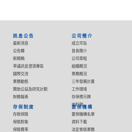
:::
訊息公告
公司簡介
最新消息
成立宗旨
公告欄
首長簡介
新聞稿
公司章程
爭議訊息澄清專區
組織概況
國際交流
業務概況
業務動態
三年發展計畫
贊助公益及研究計劃
工作環境
財務報表
存保標示牌
史料館
存保制度
要保機構
存款保險
要保機構名單
保險對象
資料下載
保險費率
法定查核業務