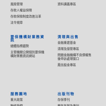
風險管理
資料講義專區
存款人權益保障
存款保險制度改進沿革
法令規章
要保機構財業務資
清理與出售
訊
金融重建基金
總體指標趨勢
清理及接管專區
主管機關公開個別要保機
問題金融機構不良債權售
構財業務資訊網站
後申訴處理窗口
鳳信股金專區
服務園地
出版刊物
重大政策
存保季刊
聯絡我們
歷年年報及專刊