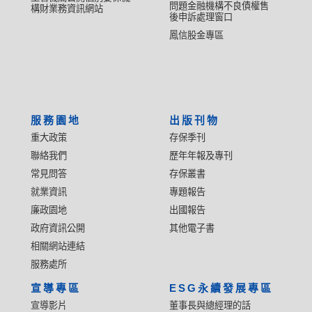
問題金融機構不良債權售
構財業務資訊網站
後申訴處理窗口
鳳信股金專區
服務園地
出版刊物
重大政策
存保季刊
聯絡我們
歷年年報及專刊
常見問答
存保叢書
就業資訊
專題報告
廉政園地
出國報告
政府資訊公開
其他電子書
相關網站連結
服務處所
宣導專區
ESG永續發展專區
宣導影片
董事長與總經理的話