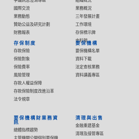
爭議訊息澄清專區
組織概況
國際交流
業務概況
業務動態
三年發展計畫
贊助公益及研究計劃
工作環境
財務報表
存保標示牌
史料館
存保制度
要保機構
存款保險
要保機構名單
保險對象
資料下載
保險費率
法定查核業務
風險管理
資料講義專區
存款人權益保障
存款保險制度改進沿革
法令規章
要保機構財業務資
清理與出售
訊
金融重建基金
總體指標趨勢
清理及接管專區
主管機關公開個別要保機