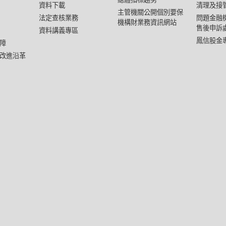
資料下載
清理及接
主管機關公開個別要保
法定查核業務
問題金融
機構財業務資訊網站
售後申訴
資料講義專區
鳳信股金
障
改進沿革