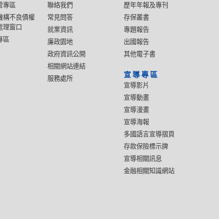
管專區
聯絡我們
歷年年報及專刊
機構不良債權
常見問答
存保叢書
處理窗口
就業資訊
專題報告
專區
廉政園地
出國報告
政府資訊公開
其他電子書
相關網站連結
宣導專區
服務處所
宣導影片
宣導動畫
宣導漫畫
宣導海報
多國語言宣導摺頁
存款保險標示牌
宣導相關訊息
金融相關知識網站