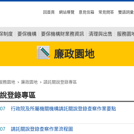
回首頁
網站導覽
意見信箱
常見問答
雙語詞彙
保制度
要保機構
要保機構財業務資訊
清理與出售
服務園
廉政園地
服務園地
廉政園地
請託關說登錄專區
說登錄專區
-07
行政院及所屬機關機構請託關說登錄查察作業要點
-07
請託關說登錄查察作業流程圖