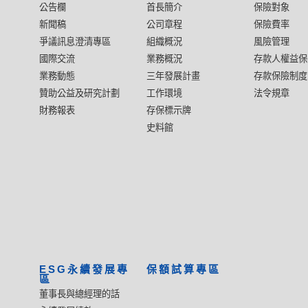
公告欄
首長簡介
保險對象
新聞稿
公司章程
保險費率
爭議訊息澄清專區
組織概況
風險管理
國際交流
業務概況
存款人權益保
業務動態
三年發展計畫
存款保險制度
贊助公益及研究計劃
工作環境
法令規章
財務報表
存保標示牌
史料館
ESG永續發展專
保額試算專區
區
董事長與總經理的話