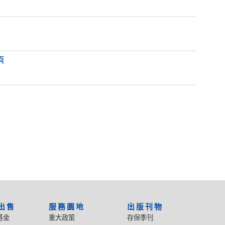
頁
出售
服務園地
出版刊物
基金
重大政策
存保季刊