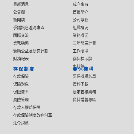
最新消息
成立宗旨
公告欄
首長簡介
新聞稿
公司章程
爭議訊息澄清專區
組織概況
國際交流
業務概況
業務動態
三年發展計畫
贊助公益及研究計劃
工作環境
財務報表
存保標示牌
史料館
存保制度
要保機構
存款保險
要保機構名單
保險對象
資料下載
保險費率
法定查核業務
風險管理
資料講義專區
存款人權益保障
存款保險制度改進沿革
法令規章