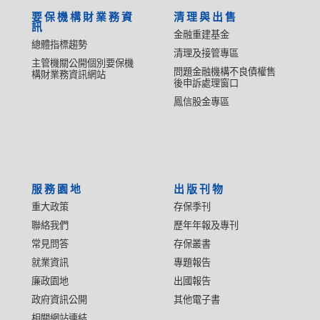
要保機構財業務資
清理與出售
訊
金融重建基金
總體指標趨勢
清理及接管專區
主管機關公開個別要保機
問題金融機構不良債權售
構財業務資訊網站
後申訴處理窗口
鳳信股金專區
服務園地
出版刊物
重大政策
存保季刊
聯絡我們
歷年年報及專刊
常見問答
存保叢書
就業資訊
專題報告
廉政園地
出國報告
政府資訊公開
其他電子書
相關網站連結