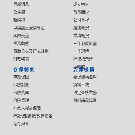
最新消息
成立宗旨
公告欄
首長簡介
新聞稿
公司章程
爭議訊息澄清專區
組織概況
國際交流
業務概況
業務動態
三年發展計畫
贊助公益及研究計劃
工作環境
財務報表
存保標示牌
史料館
存保制度
要保機構
存款保險
要保機構名單
保險對象
資料下載
保險費率
法定查核業務
風險管理
資料講義專區
存款人權益保障
存款保險制度改進沿革
法令規章