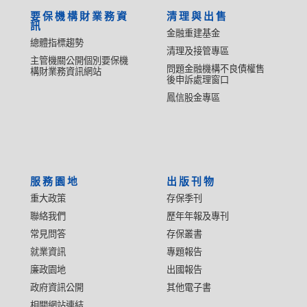
要保機構財業務資
清理與出售
訊
金融重建基金
總體指標趨勢
清理及接管專區
主管機關公開個別要保機
問題金融機構不良債權售
構財業務資訊網站
後申訴處理窗口
鳳信股金專區
服務園地
出版刊物
重大政策
存保季刊
聯絡我們
歷年年報及專刊
常見問答
存保叢書
就業資訊
專題報告
廉政園地
出國報告
政府資訊公開
其他電子書
相關網站連結