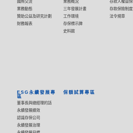
國際交流
業務概況
存款人權益保
業務動態
三年發展計畫
存款保險制度
贊助公益及研究計劃
工作環境
法令規章
財務報表
存保標示牌
史料館
ESG永續發展專
保額試算專區
區
董事長與總經理的話
永續發展績效
認識存保公司
永續發展治理
永續發展目標