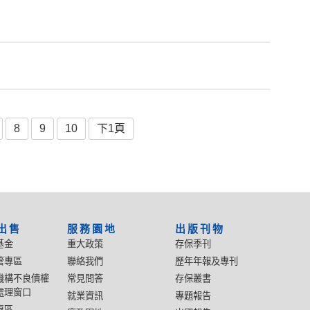
8
9
10
下1頁
出售
服務園地
出版刊物
基金
重大政策
存保季刊
管專區
聯絡我們
歷年年報及專刊
機構不良債權
常見問答
存保叢書
處理窗口
就業資訊
專題報告
專區