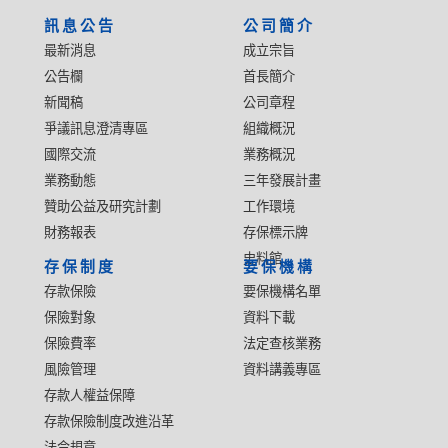
:::
訊息公告
公司簡介
最新消息
成立宗旨
公告欄
首長簡介
新聞稿
公司章程
爭議訊息澄清專區
組織概況
國際交流
業務概況
業務動態
三年發展計畫
贊助公益及研究計劃
工作環境
財務報表
存保標示牌
史料館
存保制度
要保機構
存款保險
要保機構名單
保險對象
資料下載
保險費率
法定查核業務
風險管理
資料講義專區
存款人權益保障
存款保險制度改進沿革
法令規章