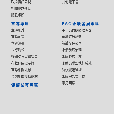
政府資訊公開
其他電子書
相關網站連結
服務處所
宣導專區
ESG永續發展專區
宣導影片
董事長與總經理的話
宣導動畫
永續發展績效
宣導漫畫
認識存保公司
宣導海報
永續發展治理
多國語言宣導摺頁
永續發展目標
存款保險標示牌
永續長聯盟執行成效
宣導相關訊息
氣候變遷管理
金融相關知識網站
永續報告書下載
意見回饋
保額試算專區