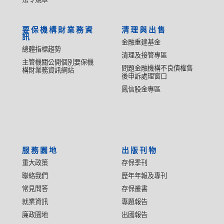
要保機構財業務資
清理與出售
訊
金融重建基金
總體指標趨勢
清理及接管專區
主管機關公開個別要保機
問題金融機構不良債權售
構財業務資訊網站
後申訴處理窗口
鳳信股金專區
服務園地
出版刊物
重大政策
存保季刊
聯絡我們
歷年年報及專刊
常見問答
存保叢書
就業資訊
專題報告
廉政園地
出國報告