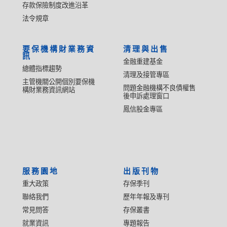
存款保險制度改進沿革
法令規章
要保機構財業務資
清理與出售
訊
金融重建基金
總體指標趨勢
清理及接管專區
主管機關公開個別要保機
問題金融機構不良債權售
構財業務資訊網站
後申訴處理窗口
鳳信股金專區
服務園地
出版刊物
重大政策
存保季刊
聯絡我們
歷年年報及專刊
常見問答
存保叢書
就業資訊
專題報告