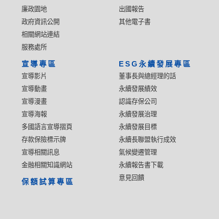
廉政園地
出國報告
政府資訊公開
其他電子書
相關網站連結
服務處所
宣導專區
ESG永續發展專區
宣導影片
董事長與總經理的話
宣導動畫
永續發展績效
宣導漫畫
認識存保公司
宣導海報
永續發展治理
多國語言宣導摺頁
永續發展目標
存款保險標示牌
永續長聯盟執行成效
宣導相關訊息
氣候變遷管理
金融相關知識網站
永續報告書下載
意見回饋
保額試算專區