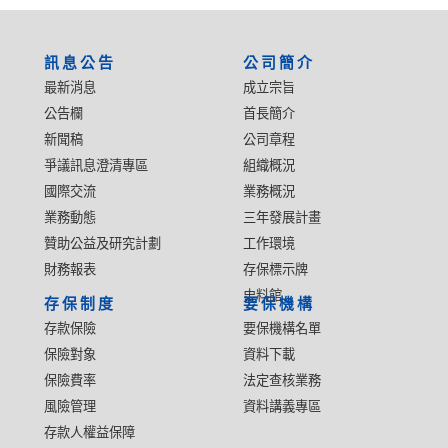
:::
訊息公告
公司簡介
最新消息
成立宗旨
公告欄
首長簡介
新聞稿
公司章程
爭議訊息澄清專區
組織概況
國際交流
業務概況
業務動態
三年發展計畫
贊助公益及研究計劃
工作環境
財務報表
存保標示牌
史料館
存保制度
要保機構
存款保險
要保機構名單
保險對象
資料下載
保險費率
法定查核業務
風險管理
資料講義專區
存款人權益保障