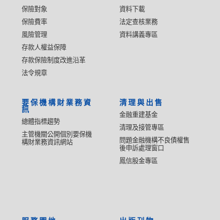
保險對象
資料下載
保險費率
法定查核業務
風險管理
資料講義專區
存款人權益保障
存款保險制度改進沿革
法令規章
要保機構財業務資
清理與出售
訊
金融重建基金
總體指標趨勢
清理及接管專區
主管機關公開個別要保機
問題金融機構不良債權售
構財業務資訊網站
後申訴處理窗口
鳳信股金專區