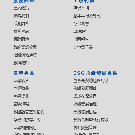
服務園地
出版刊物
重大政策
存保季刊
聯絡我們
歷年年報及專刊
常見問答
存保叢書
就業資訊
專題報告
廉政園地
出國報告
政府資訊公開
其他電子書
相關網站連結
服務處所
宣導專區
ESG永續發展專區
宣導影片
董事長與總經理的話
宣導動畫
永續發展績效
宣導漫畫
認識存保公司
宣導海報
永續發展治理
多國語言宣導摺頁
永續發展目標
存款保險標示牌
永續長聯盟執行成效
宣導相關訊息
氣候變遷管理