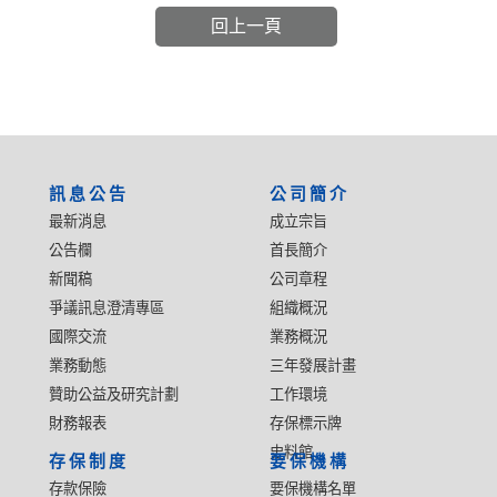
回上一頁
:::
訊息公告
公司簡介
最新消息
成立宗旨
公告欄
首長簡介
新聞稿
公司章程
爭議訊息澄清專區
組織概況
國際交流
業務概況
業務動態
三年發展計畫
贊助公益及研究計劃
工作環境
財務報表
存保標示牌
史料館
存保制度
要保機構
存款保險
要保機構名單