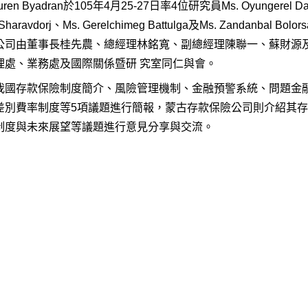
suren Byadran於105年4月25-27日率4位研究員Ms. Oyungerel Da
 Sharavdorj、Ms. Gerelchimeg Battulga及Ms. Zandanbal Bo
公司由董事長桂先農、總經理林銘寬、副總經理陳聯一、蘇財源
理處、業務處及國際關係暨研 究室同仁與會。
我國存款保險制度簡介、風險管理機制、金融預警系統、問題金
差別費率制度等5項議題進行簡報，蒙古存款保險公司則介紹其
制度與未來展望等議題進行意見分享與交流。