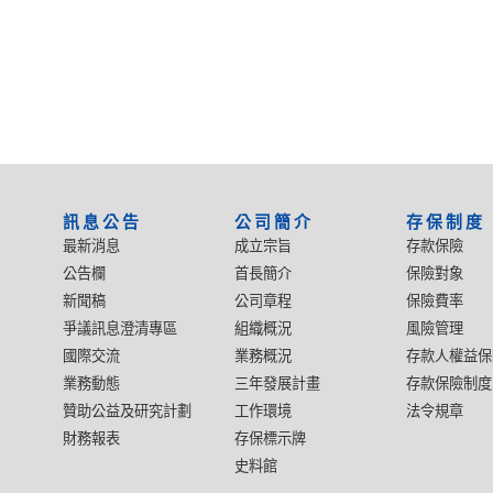
:::
訊息公告
公司簡介
存保制度
最新消息
成立宗旨
存款保險
公告欄
首長簡介
保險對象
新聞稿
公司章程
保險費率
爭議訊息澄清專區
組織概況
風險管理
國際交流
業務概況
存款人權益保
業務動態
三年發展計畫
存款保險制度
贊助公益及研究計劃
工作環境
法令規章
財務報表
存保標示牌
史料館