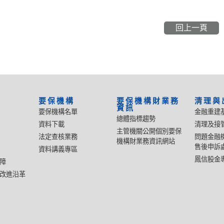
回上一頁
要保機構
要保機構財業務
清理與
資訊
要保機構名單
金融重建
總體指標趨勢
資料下載
清理及接
主管機關公開個別要保
法定查核業務
問題金融
機構財業務資訊網站
售後申訴
資料講義專區
鳳信股金
障
改進沿革