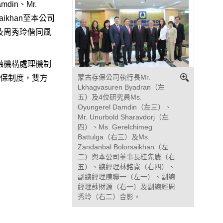
mdin、Mr.
lorsaikhan至本公司
及周秀玲偕同風
融機構處理機制
蒙古存保公司執行長Mr.
存保制度，雙方
Lkhagvasuren Byadran（左
五）及4位研究員Ms.
Oyungerel Damdin（左三）、
Mr. Unurbold Sharavdorj（左
四）、Ms. Gerelchimeg
Battulga（右三）及Ms.
Zandanbal Bolorsaikhan（左
二）與本公司董事長桂先農（右
五）、總經理林銘寬（右四）、
副總經理陳聯一（左一）、副總
經理蘇財源（右一）及副總經周
秀玲（右二）合影。