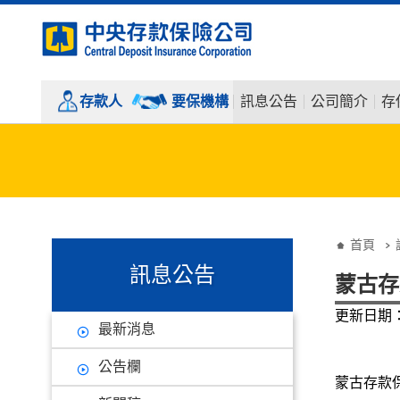
:::
跳到主要內容
存款人
要保機構
訊息公告
公司簡介
存
:::
:::
首頁
訊息公告
蒙古存
更新日期：1
最新消息
公告欄
蒙古存款