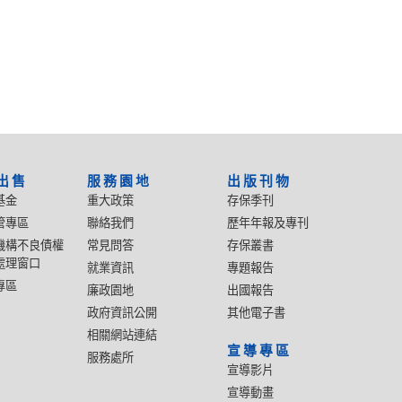
出售
服務園地
出版刊物
基金
重大政策
存保季刊
管專區
聯絡我們
歷年年報及專刊
機構不良債權
常見問答
存保叢書
處理窗口
就業資訊
專題報告
專區
廉政園地
出國報告
政府資訊公開
其他電子書
相關網站連結
宣導專區
服務處所
宣導影片
宣導動畫