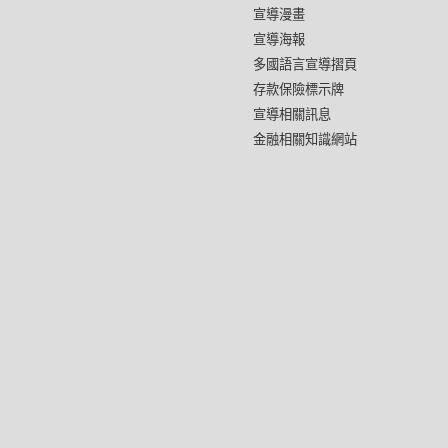
宣導漫畫
宣導海報
多國語言宣導摺頁
存款保險標示牌
宣導相關訊息
金融相關知識網站