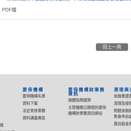
PDF檔
回上一頁
要保機構
要保機構財業務
清理與
資訊
要保機構名單
金融重建
總體指標趨勢
資料下載
清理及接
主管機關公開個別要保
法定查核業務
問題金融
機構財業務資訊網站
售後申訴
資料講義專區
鳳信股金
障