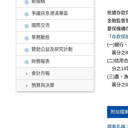
新聞稿
依據存款
爭議訊息澄清專區
金融監督
國際交流
要保機構存
「
存款保
業務動態
(一)銀
贊助公益及研究計劃
萬分之8
(二)信用
財務報表
分之14
會計月報
(三)農
萬分之6
預算與決算
附加檔
檔案名稱