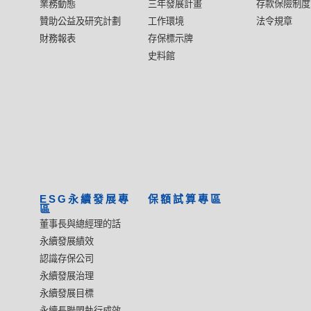
業務動態
三年發展計畫
存款保險制度
贊助公益及研究計劃
工作環境
法令規章
財務報表
存保標示牌
史料館
ESG永續發展專
保額試算專區
區
董事長與總經理的話
永續發展績效
認識存保公司
永續發展治理
永續發展目標
永續長聯盟執行成效