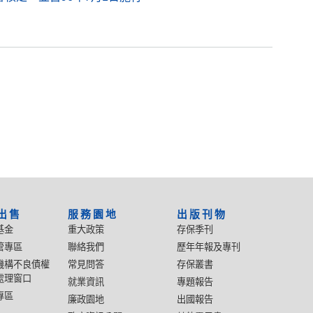
出售
服務園地
出版刊物
基金
重大政策
存保季刊
管專區
聯絡我們
歷年年報及專刊
機構不良債權
常見問答
存保叢書
處理窗口
就業資訊
專題報告
專區
廉政園地
出國報告