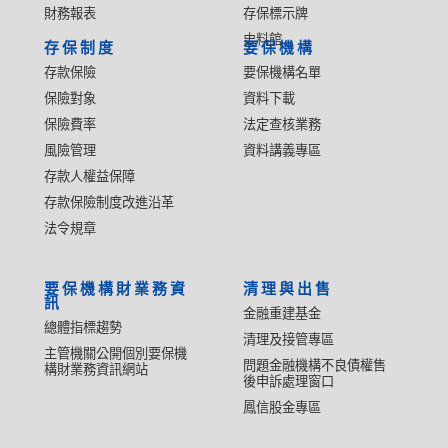
財務報表
存保標示牌
史料館
存保制度
要保機構
存款保險
要保機構名單
保險對象
資料下載
保險費率
法定查核業務
風險管理
資料講義專區
存款人權益保障
存款保險制度改進沿革
法令規章
要保機構財業務資
清理與出售
訊
金融重建基金
總體指標趨勢
清理及接管專區
主管機關公開個別要保機
問題金融機構不良債權售
構財業務資訊網站
後申訴處理窗口
鳳信股金專區