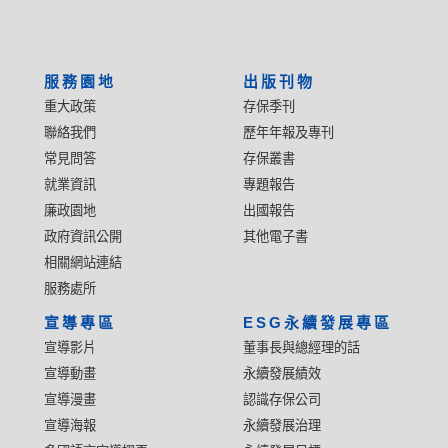
服務園地
出版刊物
重大政策
存保季刊
聯絡我們
歷年年報及專刊
常見問答
存保叢書
就業資訊
專題報告
廉政園地
出國報告
政府資訊公開
其他電子書
相關網站連結
服務處所
宣導專區
ESG永續發展專區
宣導影片
董事長與總經理的話
宣導動畫
永續發展績效
宣導漫畫
認識存保公司
宣導海報
永續發展治理