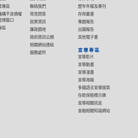
管專區
聯絡我們
歷年年報及專刊
機構不良債權
常見問答
存保叢書
處理窗口
就業資訊
專題報告
專區
廉政園地
出國報告
政府資訊公開
其他電子書
相關網站連結
宣導專區
服務處所
宣導影片
宣導動畫
宣導漫畫
宣導海報
多國語言宣導摺頁
存款保險標示牌
宣導相關訊息
金融相關知識網站