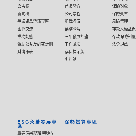
公告欄
首長簡介
保險對象
新聞稿
公司章程
保險費率
爭議訊息澄清專區
組織概況
風險管理
國際交流
業務概況
存款人權益保
業務動態
三年發展計畫
存款保險制度
贊助公益及研究計劃
工作環境
法令規章
財務報表
存保標示牌
史料館
ESG永續發展專
保額試算專區
區
董事長與總經理的話