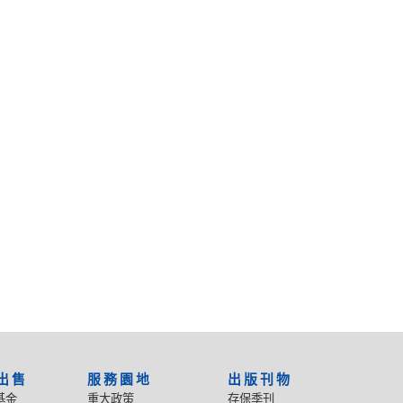
出售
服務園地
出版刊物
基金
重大政策
存保季刊