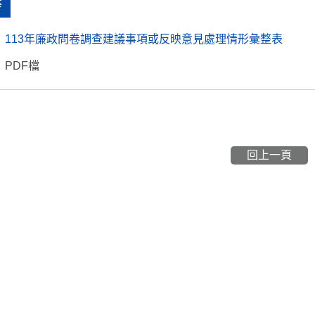
案
：
113年廉政問卷調查建議事項或反映意見處理情形彙整表
PDF檔
回上一頁