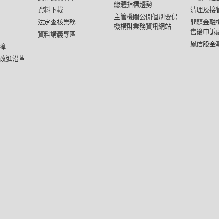
總體指標趨勢
資料下載
清理及接
主管機關公開個別要保
法定查核業務
問題金融
機構財業務資訊網站
售後申訴
資料講義專區
鳳信股金
障
改進沿革