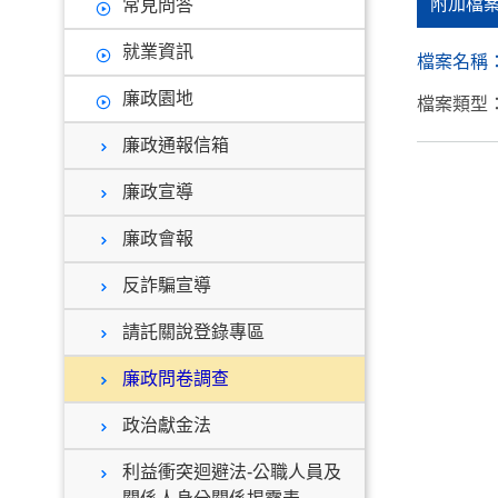
附加檔
常見問答
就業資訊
檔案名稱
廉政園地
檔案類型：
廉政通報信箱
廉政宣導
廉政會報
反詐騙宣導
請託關說登錄專區
廉政問卷調查
政治獻金法
利益衝突迴避法-公職人員及