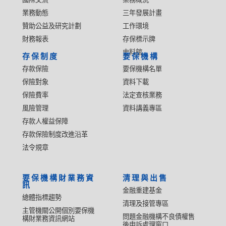
業務動態
三年發展計畫
贊助公益及研究計劃
工作環境
財務報表
存保標示牌
史料館
存保制度
要保機構
存款保險
要保機構名單
保險對象
資料下載
保險費率
法定查核業務
風險管理
資料講義專區
存款人權益保障
存款保險制度改進沿革
法令規章
要保機構財業務資
清理與出售
訊
金融重建基金
總體指標趨勢
清理及接管專區
主管機關公開個別要保機
問題金融機構不良債權售
構財業務資訊網站
後申訴處理窗口