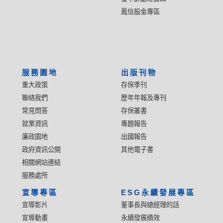
鳳信股金專區
服務園地
出版刊物
重大政策
存保季刊
聯絡我們
歷年年報及專刊
常見問答
存保叢書
就業資訊
專題報告
廉政園地
出國報告
政府資訊公開
其他電子書
相關網站連結
服務處所
宣導專區
ESG永續發展專區
宣導影片
董事長與總經理的話
宣導動畫
永續發展績效