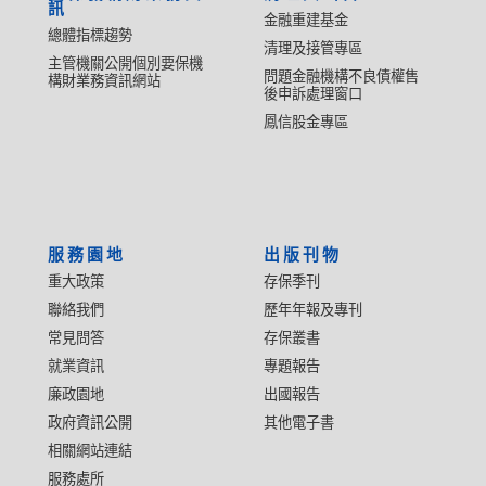
訊
金融重建基金
總體指標趨勢
清理及接管專區
主管機關公開個別要保機
問題金融機構不良債權售
構財業務資訊網站
後申訴處理窗口
鳳信股金專區
服務園地
出版刊物
重大政策
存保季刊
聯絡我們
歷年年報及專刊
常見問答
存保叢書
就業資訊
專題報告
廉政園地
出國報告
政府資訊公開
其他電子書
相關網站連結
服務處所