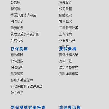
公告欄
首長簡介
新聞稿
公司章程
爭議訊息澄清專區
組織概況
國際交流
業務概況
業務動態
三年發展計畫
贊助公益及研究計劃
工作環境
財務報表
存保標示牌
史料館
存保制度
要保機構
存款保險
要保機構名單
保險對象
資料下載
保險費率
法定查核業務
風險管理
資料講義專區
存款人權益保障
存款保險制度改進沿革
法令規章
要保機構財業務資
清理與出售