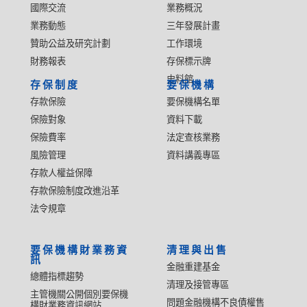
國際交流
業務概況
業務動態
三年發展計畫
贊助公益及研究計劃
工作環境
財務報表
存保標示牌
史料館
存保制度
要保機構
存款保險
要保機構名單
保險對象
資料下載
保險費率
法定查核業務
風險管理
資料講義專區
存款人權益保障
存款保險制度改進沿革
法令規章
要保機構財業務資
清理與出售
訊
金融重建基金
總體指標趨勢
清理及接管專區
主管機關公開個別要保機
問題金融機構不良債權售
構財業務資訊網站