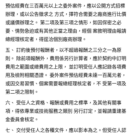
預估經費在三百萬元以上之委外案件，應以公開方式招標
辦理，或以公告徵求之 方式，擇符合需要之廠商進行比價
或議價辦理之。 第二項及第三項之情形，如因保密之必
要、情勢急迫或有其他正當之理由，經個 案敘明理由報請
總經理核定者，得逕洽個別廠商辦理。
五、 訂約後預付報酬者，以不超過報酬之三分之一為原
則。 除前項報酬外，費用係另行計算者，應於契約中訂明
費用之範圍或總費用之上限， 並訂明受任人應記錄各項費
用及檢附相關憑證。 委外案件預估經費未達一百萬元者，
或因交易習慣、個案需要報總經理核定者，不 受第一項及
第二項之限制。
六、 受任人之資格、報酬或費用之標準，及其他有關事
項，得依專業或技術服務之類別 另行訂定，並報請重建基
金委員會核定。
七、 交付受任人之各種文件，應以影本為之。但受任人認