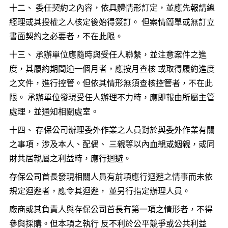
十二、 委任契約之內容，依具體情形訂定，並應先報請總
經理或其授權之人核定後始得簽訂。 但案情簡單或無訂立
書面契約之必要者，不在此限。
十三、 承辦單位應隨時與受任人聯繫，並注意案件之進
度，其履約期間逾一個月者，應按月查核 或取得履約進度
之文件，進行控管。但依其情形無須查核控管者，不在此
限。 承辦單位發現受任人辦理不力時，應即報由所屬主管
處理，並通知相關處室。
十四、 存保公司辦理委外作業之人員對於與委外作業有關
之事項，涉及本人、配偶、 三親等以內血親或姻親，或同
財共居親屬之利益時，應行迴避。
存保公司首長發現相關人員有前項應行迴避之情事而未依
規定迴避者，應令其迴避， 並另行指定辦理人員。
廠商或其負責人與存保公司首長有第一項之情形者，不得
參與採購。但本項之執行 反不利於公平競爭或公共利益