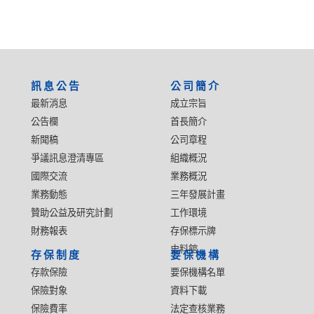
:::
訊息公告
公司簡介
最新消息
成立宗旨
公告欄
首長簡介
新聞稿
公司章程
爭議訊息澄清專區
組織概況
國際交流
業務概況
業務動態
三年發展計畫
贊助公益及研究計劃
工作環境
財務報表
存保標示牌
史料館
存保制度
要保機構
存款保險
要保機構名單
保險對象
資料下載
保險費率
法定查核業務