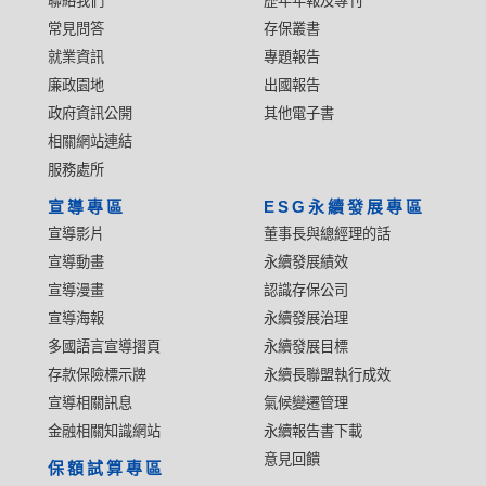
聯絡我們
歷年年報及專刊
常見問答
存保叢書
就業資訊
專題報告
廉政園地
出國報告
政府資訊公開
其他電子書
相關網站連結
服務處所
宣導專區
ESG永續發展專區
宣導影片
董事長與總經理的話
宣導動畫
永續發展績效
宣導漫畫
認識存保公司
宣導海報
永續發展治理
多國語言宣導摺頁
永續發展目標
存款保險標示牌
永續長聯盟執行成效
宣導相關訊息
氣候變遷管理
金融相關知識網站
永續報告書下載
意見回饋
保額試算專區