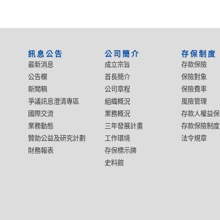
:::
訊息公告
公司簡介
存保制度
最新消息
成立宗旨
存款保險
公告欄
首長簡介
保險對象
新聞稿
公司章程
保險費率
爭議訊息澄清專區
組織概況
風險管理
國際交流
業務概況
存款人權益保
業務動態
三年發展計畫
存款保險制度
贊助公益及研究計劃
工作環境
法令規章
財務報表
存保標示牌
史料館