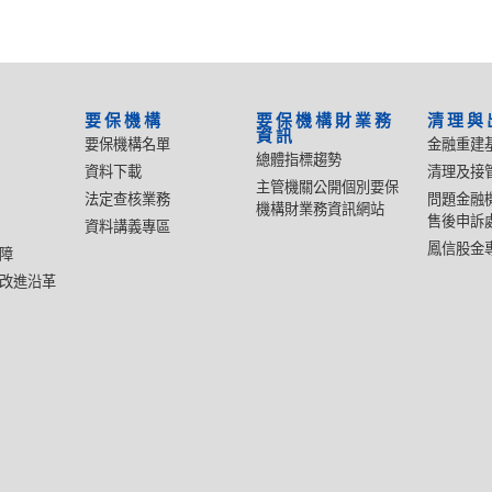
要保機構
要保機構財業務
清理與
資訊
要保機構名單
金融重建
總體指標趨勢
資料下載
清理及接
主管機關公開個別要保
法定查核業務
問題金融
機構財業務資訊網站
售後申訴
資料講義專區
鳳信股金
障
改進沿革