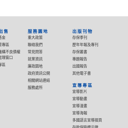
出售
服務園地
出版刊物
基金
重大政策
存保季刊
管專區
聯絡我們
歷年年報及專刊
機構不良債權
常見問答
存保叢書
處理窗口
就業資訊
專題報告
專區
廉政園地
出國報告
政府資訊公開
其他電子書
相關網站連結
宣導專區
服務處所
宣導影片
宣導動畫
宣導漫畫
宣導海報
多國語言宣導摺頁
存款保險標示牌